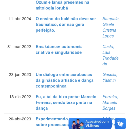
Oxum e Iansã presentes na
mitologia Iorubá
11-abr-2024
O ensino do balé não deve ser
Sampaio,
traumático, dor não gera
Gisele
perfeição.
Cristina
Lopes
31-mar-2022
Breakdance: autonomia
Costa,
criativa e singularidade
Laís
Trindade
da
23-jun-2023
Um diálogo entre acrobacias
Gusella,
da ginástica artística e dança
Yasmin
contemporânea
13-dic-2022
Eu, a tal da bixa preta: Marcelo
Ferreira,
Ferreira, sendo bixa preta na
Marcelo
dança
Borges
20-abr-2023
Experimentando pensamentos
Ishikava,
sobre processos criativos em
Gabriela