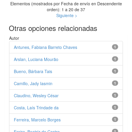
Elementos (mostrados por Fecha de envío en Descendente
orden): 1 a 20 de 37
Siguiente >
Otras opciones relacionadas
Autor
Antunes, Fabiana Barreto Chaves
1
Arslan, Luciana Mourão
1
Bueno, Bárbara Tais
1
Camillo, Jady Iasmin
1
Claudino, Wesley César
1
Costa, Laís Trindade da
1
Ferreira, Marcelo Borges
1
Freire, Beatriz de Castro
1