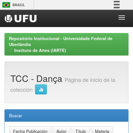
Skip
BRASIL
navigation
Simplifique!
Comunica BR
Participe
Repositório Institucional - Universidade Federal de
Acesso à informação
Uberlândia
Instituto de Artes (IARTE)
Legislação
Canais
TCC - Dança
Página de inicio de la
colección
Buscar