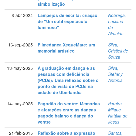
simbolização
8-abr-2024
Lampejos de escrita: criação
Nóbrega,
de "Um sutil espetáculo
Luciana
luminoso"
de
Almeida
16-sep-2025
Filmedança XequeMate: um
Silva,
memorial artístico
Cristieli de
Souza
13-may-2025
A graduação em dança e as
Silva,
pessoas com deficiência
Stéfany
(PCDs): Uma reflexão sobre o
Antonia
ponto de vista de PCDs na
cidade de Uberlândia
14-may-2025
Pagodão do ventre: Memórias
Pereira,
e afetações entre as danças
Milane
pagode baiano e dança do
Natália de
ventre
Jesus
21-feb-2015
Reflexão sobre a expressão
Santos,