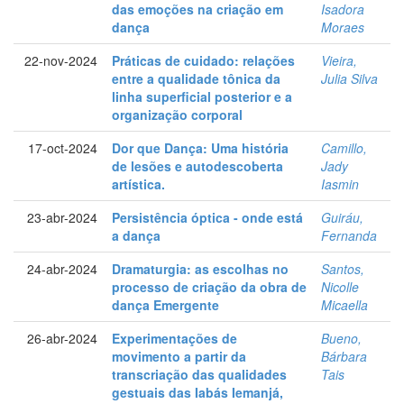
das emoções na criação em
Isadora
dança
Moraes
22-nov-2024
Práticas de cuidado: relações
Vieira,
entre a qualidade tônica da
Julia Silva
linha superficial posterior e a
organização corporal
17-oct-2024
Dor que Dança: Uma história
Camillo,
de lesões e autodescoberta
Jady
artística.
Iasmin
23-abr-2024
Persistência óptica - onde está
Guiráu,
a dança
Fernanda
24-abr-2024
Dramaturgia: as escolhas no
Santos,
processo de criação da obra de
Nicolle
dança Emergente
Micaella
26-abr-2024
Experimentações de
Bueno,
movimento a partir da
Bárbara
transcriação das qualidades
Tais
gestuais das Iabás Iemanjá,