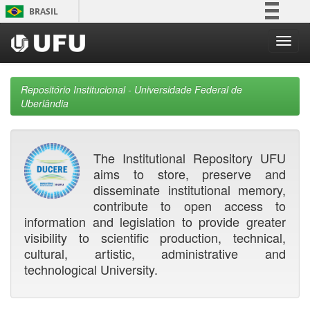
Skip
BRASIL
navigation
Simplifique!
Comunica BR
Participe
Repositório Institucional - Universidade Federal de
Acesso à informação
Uberlândia
Legislação
Canais
The Institutional Repository UFU
aims to store, preserve and
disseminate institutional memory,
contribute to open access to
information and legislation to provide greater
visibility to scientific production, technical,
cultural, artistic, administrative and
technological University.