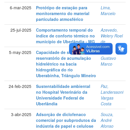
6-mar-2025
Protótipo de estação para
Lima,
monitoramento do material
Marcelo
particulado atmosférico
25-jul-2025
Comportamento temporal do
Azevedo,
índice de conforto térmico no
Welery Roel
município de Uberlândia - MG
de
5-may-2025
Capacidade de suporte de
Silva,
reservatório de acumulação
Gustavo
hidrelétrico na bacia
Marco
hidrográfica do rio
Uberabinha, Triângulo Mineiro
24-feb-2025
Sustentabilidade ambiental
Paz,
no Hospital Veterinário da
Landerssoni
Universidade Federal de
Vargas
Uberlândia
Costa
3-abr-2025
Adsorção de diclofenaco
Souza,
comercial por subprodutos da
André
indústria de papel e celulose
Afonso