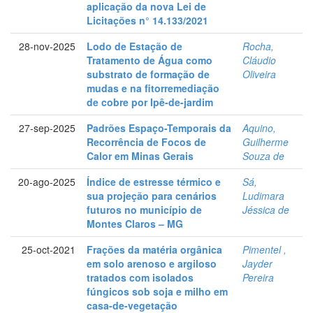
aplicação da nova Lei de
Licitações n° 14.133/2021
28-nov-2025
Lodo de Estação de
Rocha,
Tratamento de Água como
Cláudio
substrato de formação de
Oliveira
mudas e na fitorremediação
de cobre por Ipê-de-jardim
27-sep-2025
Padrões Espaço-Temporais da
Aquino,
Recorrência de Focos de
Guilherme
Calor em Minas Gerais
Souza de
20-ago-2025
Índice de estresse térmico e
Sá,
sua projeção para cenários
Ludimara
futuros no município de
Jéssica de
Montes Claros – MG
25-oct-2021
Frações da matéria orgânica
Pimentel ,
em solo arenoso e argiloso
Jayder
tratados com isolados
Pereira
fúngicos sob soja e milho em
casa-de-vegetação