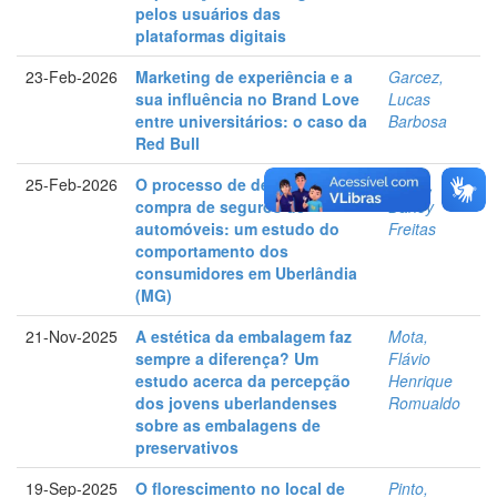
pelos usuários das
plataformas digitais
23-Feb-2026
Marketing de experiência e a
Garcez,
sua influência no Brand Love
Lucas
entre universitários: o caso da
Barbosa
Red Bull
25-Feb-2026
O processo de decisão de
Costa,
compra de seguros de
Darley
automóveis: um estudo do
Freitas
comportamento dos
consumidores em Uberlândia
(MG)
21-Nov-2025
A estética da embalagem faz
Mota,
sempre a diferença? Um
Flávio
estudo acerca da percepção
Henrique
dos jovens uberlandenses
Romualdo
sobre as embalagens de
preservativos
19-Sep-2025
O florescimento no local de
Pinto,