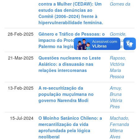
contra a Mulher (CEDAW): Um
Gomes da
estudo das denúncias ao
Comitê (2006–2024) frente à
hipervulnerabilidade feminina.
28-Feb-2025
Gênero e Tráfico de Pessoas: o
Gomide,
impacto do Protocolo de
Ana Luiza
Palermo na legislação nacional
Rocha
21-Mar-2025
Questões nucleares no Leste
Raposo,
Asiático: a dissuasão nas
Victória
relações intercoreanas
Maria
Pessoa
13-Feb-2025
A re-securitização da
Amuy,
população muçulmana no
Bruna
governo Narendra Modi
Vitória
Pires
15-Jul-2024
O Moinho Satânico Chileno: a
Machado,
mercantilização da vida
Fernanda
aprofundada pela lógica
Milena
neoliberal
Alves