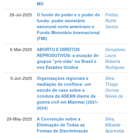
MG
28-Jul-2025
O fundo do poder e o poder do
Freitas,
fundo: poder monetário
Ruthe
estrutural norte-americano e
Santos
Fundo Monetário Internacional
(FMI)
6-Mar-2025
ABORTO E DIREITOS
Gonçalves,
REPRODUTIVOS: a atuação de
Laura
grupos “pró-vida” no Brasil e
Roberta
nos Estados Unidos
Rodrigues
5-Jun-2025
Organizações regionais e
Silva,
mediação de conflitos: um
Thiago
estudo de caso sobre a
Gomes
conduta da ASEAN diante da
Naves da
guerra civil em Mianmar (2021-
2024)
29-May-2025
A Convenção sobre a
Silva,
Eliminação de Todas as
Mikaelle
Formas de Discriminação
Aparecida