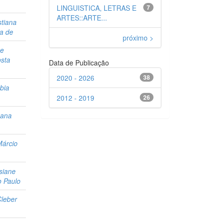
LINGUISTICA, LETRAS E
7
ARTES::ARTE...
stiana
ta de
próximo >
ne
osta
Data de Publicação
2020 - 2026
38
bia
2012 - 2019
26
sana
Márcio
osiane
o Paulo
leber