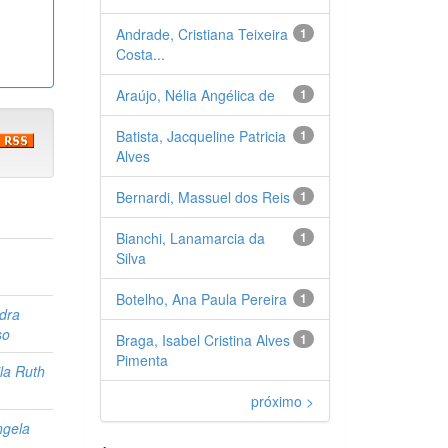
Andrade, Cristiana Teixeira
1
Costa...
Araújo, Nélia Angélica de
1
Batista, Jacqueline Patricia
1
Alves
Bernardi, Massuel dos Reis
1
Bianchi, Lanamarcia da
1
Silva
Botelho, Ana Paula Pereira
1
dra
so
Braga, Isabel Cristina Alves
1
Pimenta
la Ruth
próximo >
ngela