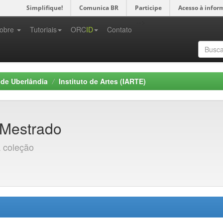
Simplifique!
Comunica BR
Participe
Acesso à infor
-->
obre
Tutoriais
ORC
ID
Contato
 de Uberlândia
Instituto de Artes (IARTE)
Mestrado
a coleção