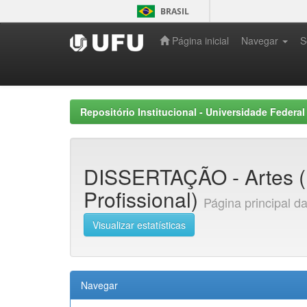
Skip
BRASIL
navigation
Página inicial
Navegar
S
Repositório Institucional - Universidade Federal
DISSERTAÇÃO - Artes (
Profissional)
Página principal d
Visualizar estatísticas
Navegar