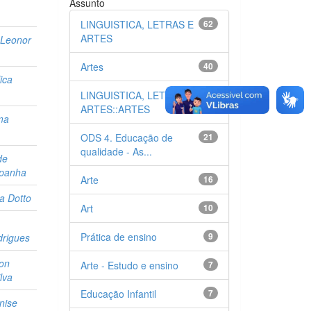
Assunto
LINGUISTICA, LETRAS E
62
ARTES
, Leonor
Artes
40
ica
LINGUISTICA, LETRAS E
37
ARTES::ARTES
ma
ODS 4. Educação de
21
qualidade - As...
de
mpanha
Arte
16
ia Dotto
Art
10
Prática de ensino
9
drigues
on
Arte - Estudo e ensino
7
lva
Educação Infantil
7
nise