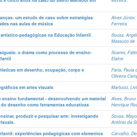
ro e cinco anos na EMEI do bairro Mansour em
Moreira
ianças: um estudo de caso sobre estratégias
Alves Júnior
ades nas aulas de música
Ferreira
 artístico-pedagógicas na Educação Infantil
Sousa, Angél
Massuco de
esiguais: o drama como processo de ensino-
Soares, Fáti
fantil
Elaine
rtísticas em desenho, ocupação, corpo e
Faria, Paula 
Oliveira Ca
gráficos em artes visuais
Martucci, Liv
o ensino fundamental - desenvolvendo um material
Alves, Bruno
l e do desenho como ferramentas educativas
Henrique Ro
ensinar, produzir e pesquisar arte: investigando
Sousa, Mayc
isuais.
Antônio da Si
nfantil: experiências pedagógicas com elementos
Carvalho, De