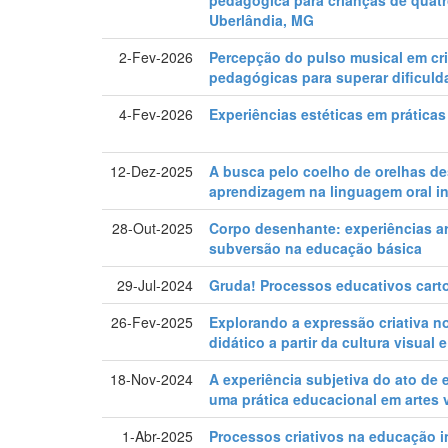
pedagógica para crianças de quat
Uberlândia, MG
2-Fev-2026
Percepção do pulso musical em cr
pedagógicas para superar dificuld
4-Fev-2026
Experiências estéticas em práticas
12-Dez-2025
A busca pelo coelho de orelhas d
aprendizagem na linguagem oral in
28-Out-2025
Corpo desenhante: experiências a
subversão na educação básica
29-Jul-2024
Gruda! Processos educativos carto
26-Fev-2025
Explorando a expressão criativa n
didático a partir da cultura visua
18-Nov-2024
A experiência subjetiva do ato de 
uma prática educacional em artes v
1-Abr-2025
Processos criativos na educação i