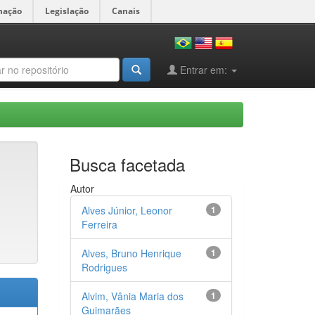
mação
Legislação
Canais
Entrar em:
Busca facetada
Autor
Alves Júnior, Leonor
1
Ferreira
Alves, Bruno Henrique
1
Rodrigues
Alvim, Vânia Maria dos
1
Guimarães