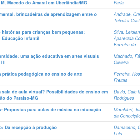
ha M. Macedo do Amaral em Uberlândia/MG
Faria
mental: brincadeiras de aprendizagem entre o
Andrade, Cri
Teixeira Cos
e histórias para crianças bem pequenas:
Silva, Leidia
 Educação Infantil
Aparecida C
Ferreira da
ntidade: uma ação educativa em artes visuais
Machado, Fá
 II
Oliveira
 prática pedagógica no ensino de arte
Ferreira, Ho
Freitas
 sala de aula virtual? Possibilidades de ensino em
David, Caio 
ião do Paraíso-MG
Rodrigues
os: Propostas para aulas de música na educação
Marchiori, J
da Conceiçã
o: Da recepção à produção
Damaceno, C
Luis