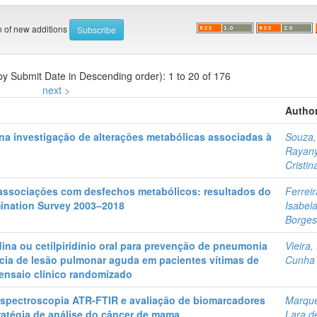
on of new additions
 by Submit Date in Descending order): 1 to 20 of 176
next >
Author
na investigação de alterações metabólicas associadas à
Souza,
Rayan
Cristin
 associações com desfechos metabólicos: resultados do
Ferreir
mination Survey 2003–2018
Isabel
Borge
ina ou cetilpiridínio oral para prevenção de pneumonia
Vieira,
ncia de lesão pulmonar aguda em pacientes vítimas de
Cunha
ensaio clínico randomizado
 espectroscopia ATR-FTIR e avaliação de biomarcadores
Marqu
ratégia de análise do câncer de mama
Lara d