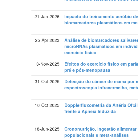
21-Jan-2026
Impacto do treinamento aeróbio de
biomarcadores plasmáticos em mod
25-Apr-2023
Análise de biomarcadores salivare
microRNAs plasmáticos em indivídu
exercício físico
3-Nov-2025
Efeitos do exercício físico em pa
pré e pós-menopausa
31-Oct-2025
Detecção do câncer de mama por m
espectroscopia infravermelha, metab
10-Oct-2025
Dopplerfluxometria da Artéria Oft
frente à Apneia Induzida
18-Jun-2025
Crononutrição, ingestão alimentar
populacionais e meta-análises