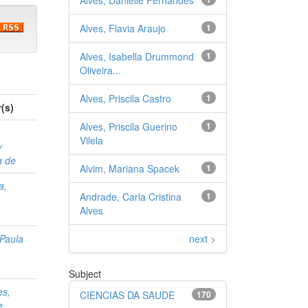
Alves, Flavia Araujo
1
Alves, Isabella Drummond
1
Oliveira...
Alves, Priscila Castro
1
(s)
Alves, Priscila Guerino
1
Vilela
y
a de
Alvim, Mariana Spacek
1
a,
Andrade, Carla Cristina
1
a
Alves
s
next >
 Paula
Subject
es,
CIENCIAS DA SAUDE
170
e