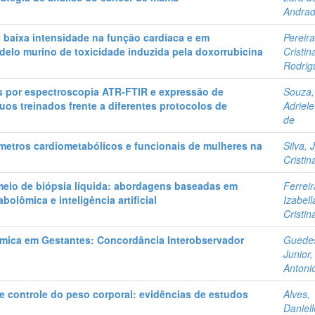
Andra
 baixa intensidade na função cardíaca e em
Pereira
elo murino de toxicidade induzida pela doxorrubicina
Cristin
Rodrig
s por espectroscopia ATR-FTIR e expressão de
Souza,
os treinados frente a diferentes protocolos de
Adriele
de
râmetros cardiometabólicos e funcionais de mulheres na
Silva, 
Cristin
eio de biópsia líquida: abordagens baseadas em
Ferreir
olômica e inteligência artificial
Izabell
Cristin
álmica em Gestantes: Concordância Interobservador
Guede
Junior,
Antoni
 e controle do peso corporal: evidências de estudos
Alves,
Daniell