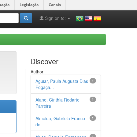
mação
Legislação
Canais
Sign on to:
Discover
Author
Aguiar, Paula Augusta Dias
1
Fogaça...
Alane, Cínthia Rodarte
1
Parreira
Almeida, Gabriela Franco
1
de
Alves, Danielle Fernandes
1