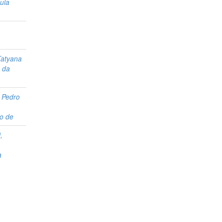
ula
,
Tatyana
 da
 Pedro
o de
,
a