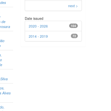
ndes
next >
,
e
Date issued
s de
2020 - 2026
104
rosara
2014 - 2019
72
ião
o
a,
ro
de
,
Silva
os,
a Alves
do,