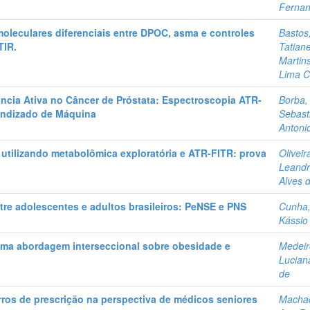
Ferna
oleculares diferenciais entre DPOC, asma e controles
Bastos
TIR.
Tatian
Martin
Lima C
ância Ativa no Câncer de Próstata: Espectroscopia ATR-
Borba,
endizado de Máquina
Sebast
Antoni
 utilizando metabolômica exploratória e ATR-FITR: prova
Oliveir
Leand
Alves 
re adolescentes e adultos brasileiros: PeNSE e PNS
Cunha
Kássio 
 Uma abordagem interseccional sobre obesidade e
Medeir
Lucian
de
rros de prescrição na perspectiva de médicos seniores
Macha