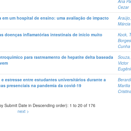
Ana Pa
Cezar
na em um hospital de ensino: uma avaliação de impacto
Araújo
Márcia
as doenças inflamatórias intestinais de início muito
Kock, 
Borges
Cunha
letroquímico para rastreamento de hepatite delta baseada
Souza,
uvem
Victor
Eugêni
e estresse entre estudantes universitários durante a
Berardi
cas presenciais na pandemia da covid-19
Marilia
Cristin
 by Submit Date in Descending order): 1 to 20 of 176
next >