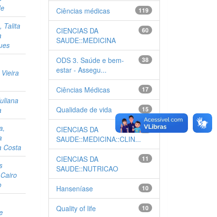
de
Ciências médicas
119
, Talita
CIENCIAS DA
60
a
SAUDE::MEDICINA
ues
ODS 3. Saúde e bem-
38
estar - Assegu...
 Vieira
Ciências Médicas
17
Juliana
Qualidade de vida
15
a
a,
CIENCIAS DA
11
a
SAUDE::MEDICINA::CLIN...
a Costa
CIENCIAS DA
11
s
SAUDE::NUTRICAO
 Cairo
o
Hanseníase
10
Quality of life
10
e