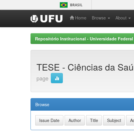
Skip
BRASIL
navigation
Home
Browse
About
Repositório Institucional - Universidade Federal
TESE - Ciências da Sa
page
Browse