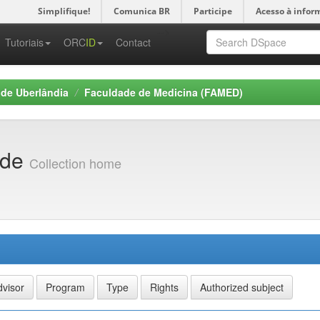
Simplifique!
Comunica BR
Participe
Acesso à infor
-->
Tutoriais
ORC
ID
Contact
 de Uberlândia
Faculdade de Medicina (FAMED)
úde
Collection home