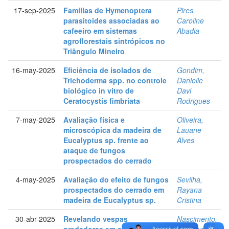
17-sep-2025
Famílias de Hymenoptera
Pires,
parasitoides associadas ao
Caroline
cafeeiro em sistemas
Abadia
agroflorestais sintrópicos no
Triângulo Mineiro
16-may-2025
Eficiência de isolados de
Gondim,
Trichoderma spp. no controle
Danielle
biológico in vitro de
Davi
Ceratocystis fimbriata
Rodrigues
7-may-2025
Avaliação física e
Oliveira,
microscópica da madeira de
Lauane
Eucalyptus sp. frente ao
Alves
ataque de fungos
prospectados do cerrado
4-may-2025
Avaliação do efeito de fungos
Sevilha,
prospectados do cerrado em
Rayana
madeira de Eucalyptus sp.
Cristina
30-abr-2025
Revelando vespas
Nascimento,
predadoras em sistema
Karolayne