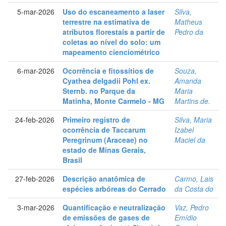
5-mar-2026
Uso do escaneamento a laser
Silva,
terrestre na estimativa de
Matheus
atributos florestais a partir de
Pedro da
coletas ao nível do solo: um
mapeamento cienciométrico
6-mar-2026
Ocorrência e fitossítios de
Souza,
Cyathea delgadii Pohl ex.
Amanda
Sternb. no Parque da
Maria
Matinha, Monte Carmelo - MG
Martins de.
24-feb-2026
Primeiro registro de
Silva, Maria
ocorrência de Taccarum
Izabel
Peregrinum (Araceae) no
Maciel da
estado de Minas Gerais,
Brasil
27-feb-2026
Descrição anatômica de
Carmo, Lais
espécies arbóreas do Cerrado
da Costa do
3-mar-2026
Quantificação e neutralização
Vaz, Pedro
de emissões de gases de
Emídio