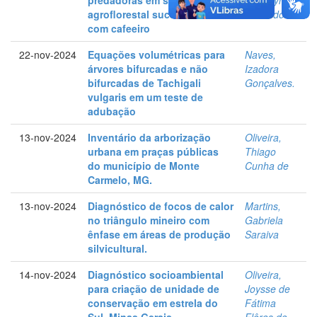
agroflorestal sucessional
Maria do
com cafeeiro
22-nov-2024
Equações volumétricas para
Naves,
árvores bifurcadas e não
Izadora
bifurcadas de Tachigali
Gonçalves.
vulgaris em um teste de
adubação
13-nov-2024
Inventário da arborização
Oliveira,
urbana em praças públicas
Thiago
do município de Monte
Cunha de
Carmelo, MG.
13-nov-2024
Diagnóstico de focos de calor
Martins,
no triângulo mineiro com
Gabriela
ênfase em áreas de produção
Saraiva
silvicultural.
14-nov-2024
Diagnóstico socioambiental
Oliveira,
para criação de unidade de
Joysse de
conservação em estrela do
Fátima
Sul, Minas Gerais
Flôres de