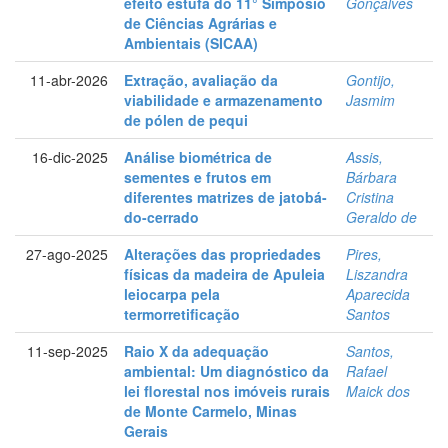
efeito estufa do 11° Simpósio
Gonçalves
de Ciências Agrárias e
Ambientais (SICAA)
11-abr-2026
Extração, avaliação da
Gontijo,
viabilidade e armazenamento
Jasmim
de pólen de pequi
16-dic-2025
Análise biométrica de
Assis,
sementes e frutos em
Bárbara
diferentes matrizes de jatobá-
Cristina
do-cerrado
Geraldo de
27-ago-2025
Alterações das propriedades
Pires,
físicas da madeira de Apuleia
Liszandra
leiocarpa pela
Aparecida
termorretificação
Santos
11-sep-2025
Raio X da adequação
Santos,
ambiental: Um diagnóstico da
Rafael
lei florestal nos imóveis rurais
Maick dos
de Monte Carmelo, Minas
Gerais