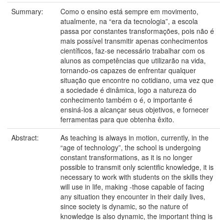
Summary:
Como o ensino está sempre em movimento,
atualmente, na “era da tecnologia”, a escola
passa por constantes transformações, pois não é
mais possível transmitir apenas conhecimentos
científicos, faz-se necessário trabalhar com os
alunos as competências que utilizarão na vida,
tornando-os capazes de enfrentar qualquer
situação que encontre no cotidiano, uma vez que
a sociedade é dinâmica, logo a natureza do
conhecimento também o é, o importante é
ensiná-los a alcançar seus objetivos, e fornecer
ferramentas para que obtenha êxito.
Abstract:
As teaching is always in motion, currently, in the
“age of technology”, the school is undergoing
constant transformations, as it is no longer
possible to transmit only scientific knowledge, it is
necessary to work with students on the skills they
will use in life, making -those capable of facing
any situation they encounter in their daily lives,
since society is dynamic, so the nature of
knowledge is also dynamic, the important thing is