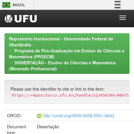
Skip
BRASIL
navigation
Simplifique!
Comunica BR
Participe
Repositório Institucional - Universidade Federal de
Acesso à informação
Uberlândia
Programa de Pós-Graduação em Ensino de Ciências e
Legislação
Matemática (PPGECM)
Canais
DISSERTAÇÃO - Ensino de Ciências e Matemática
(Mestrado Profissional)
Please use this identifier to cite or link to this item:
https://repositorio.ufu.br/handle/123456789/46675
ORCID:
http://orcid.org/0009-0008-2501-9433
Document
Dissertação
type: