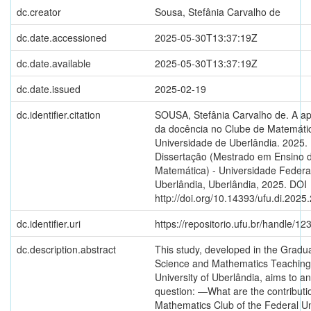
dc.creator
Sousa, Stefânia Carvalho de
dc.date.accessioned
2025-05-30T13:37:19Z
dc.date.available
2025-05-30T13:37:19Z
dc.date.issued
2025-02-19
dc.identifier.citation
SOUSA, Stefânia Carvalho de. A a
da docência no Clube de Matemáti
Universidade de Uberlândia. 2025. 
Dissertação (Mestrado em Ensino d
Matemática) - Universidade Federa
Uberlândia, Uberlândia, 2025. DOI
http://doi.org/10.14393/ufu.di.2025
dc.identifier.uri
https://repositorio.ufu.br/handle/
dc.description.abstract
This study, developed in the Gradu
Science and Mathematics Teaching 
University of Uberlândia, aims to a
question: ―What are the contributi
Mathematics Club of the Federal Uni