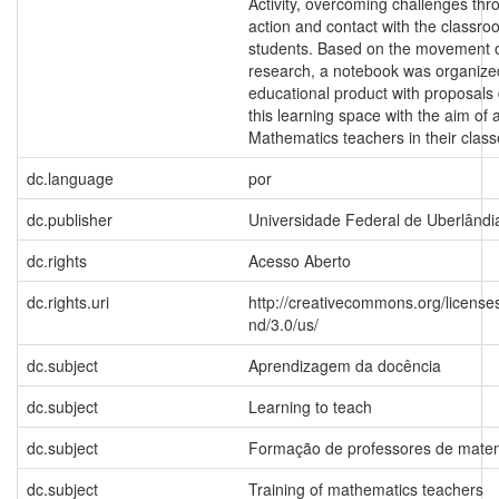
Activity, overcoming challenges thro
action and contact with the classr
students. Based on the movement o
research, a notebook was organize
educational product with proposals
this learning space with the aim of 
Mathematics teachers in their class
dc.language
por
dc.publisher
Universidade Federal de Uberlândi
dc.rights
Acesso Aberto
dc.rights.uri
http://creativecommons.org/license
nd/3.0/us/
dc.subject
Aprendizagem da docência
dc.subject
Learning to teach
dc.subject
Formação de professores de mate
dc.subject
Training of mathematics teachers