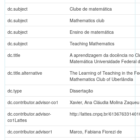
dc.subject
Clube de matemática
dc.subject
Mathematics club
dc.subject
Ensino de matemática
dc.subject
Teaching Mathematics
dc.title
A aprendizagem da docência no Cl
Matemática Universidade Federal 
dc.title.alternative
The Learning of Teaching in the Fe
Mathematics Club of Uberlândia
dc.type
Dissertação
dc.contributor.advisor-co1
Xavier, Ana Cláudia Molina Zaqueu
dc.contributor.advisor-
http://lattes.cnpq.br/61367633140
co1Lattes
dc.contributor.advisor1
Marco, Fabiana Fiorezi de