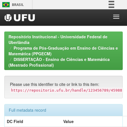
Skip
BRASIL
navigation
Simplifique!
Comunica BR
Participe
Repositório Institucional - Universidade Federal de
Acesso à informação
Uberlândia
Programa de Pós-Graduação em Ensino de Ciências e
Legislação
Matemática (PPGECM)
Canais
DISSERTAÇÃO - Ensino de Ciências e Matemática
(Mestrado Profissional)
Please use this identifier to cite or link to this item:
https://repositorio.ufu.br/handle/123456789/45988
Full metadata record
DC Field
Value