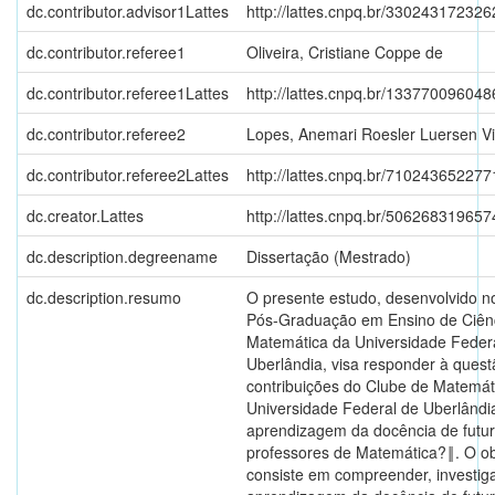
dc.contributor.advisor1Lattes
http://lattes.cnpq.br/33024317232
dc.contributor.referee1
Oliveira, Cristiane Coppe de
dc.contributor.referee1Lattes
http://lattes.cnpq.br/13377009604
dc.contributor.referee2
Lopes, Anemari Roesler Luersen Vi
dc.contributor.referee2Lattes
http://lattes.cnpq.br/71024365227
dc.creator.Lattes
http://lattes.cnpq.br/50626831965
dc.description.degreename
Dissertação (Mestrado)
dc.description.resumo
O presente estudo, desenvolvido 
Pós-Graduação em Ensino de Ciên
Matemática da Universidade Feder
Uberlândia, visa responder à ques
contribuições do Clube de Matemát
Universidade Federal de Uberlândi
aprendizagem da docência de futu
professores de Matemática?‖. O obj
consiste em compreender, investiga