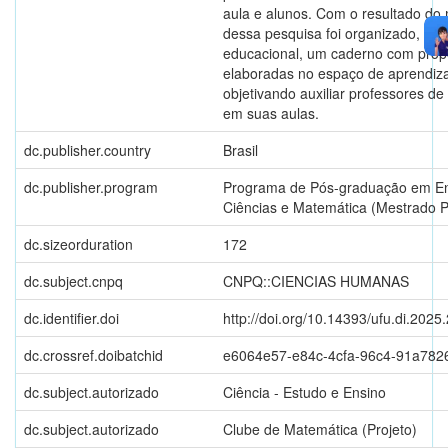
aula e alunos. Com o resultado do
dessa pesquisa foi organizado, co
educacional, um caderno com prop
elaboradas no espaço de aprendi
objetivando auxiliar professores d
em suas aulas.
dc.publisher.country
Brasil
dc.publisher.program
Programa de Pós-graduação em En
Ciências e Matemática (Mestrado Pr
dc.sizeorduration
172
dc.subject.cnpq
CNPQ::CIENCIAS HUMANAS
dc.identifier.doi
http://doi.org/10.14393/ufu.di.2025
dc.crossref.doibatchid
e6064e57-e84c-4cfa-96c4-91a782
dc.subject.autorizado
Ciência - Estudo e Ensino
dc.subject.autorizado
Clube de Matemática (Projeto)