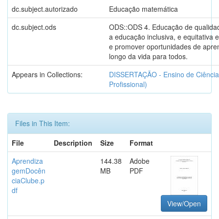
dc.subject.autorizado
Educação matemática
dc.subject.ods
ODS::ODS 4. Educação de qualidad
a educação inclusiva, e equitativa 
e promover oportunidades de apr
longo da vida para todos.
Appears in Collections:
DISSERTAÇÃO - Ensino de Ciência
Profissional)
Files in This Item:
File
Description
Size
Format
Aprendiza
144.38
Adobe
gemDocên
MB
PDF
ciaClube.p
df
View/Open