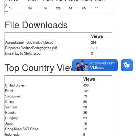
A
17
39
74
23
14
65
11
...
File Downloads
Views
AprendizagemDocênciaClube.pdf
398
PropostasDidáticoPedagógicas.pdf
179
Dissertação Stefânia.pdf
3
Top Country Views
Views
United States
430
Brazil
134
Singapore
73
China
36
Vietnam
28
Russia
25
Hungary
23
Japan
18
Hong Kong SAR China
12
Indonesia
6