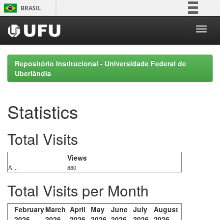
Skip
BRASIL
navigation
Simplifique!
Comunica BR
Participe
Repositório Institucional - Universidade Federal de
Acesso à informação
Uberlândia
Legislação
Canais
Statistics
Total Visits
Views
A ...
880
Total Visits per Month
February
March
April
May
June
July
August
2026
2026
2026
2026
2026
2026
2026