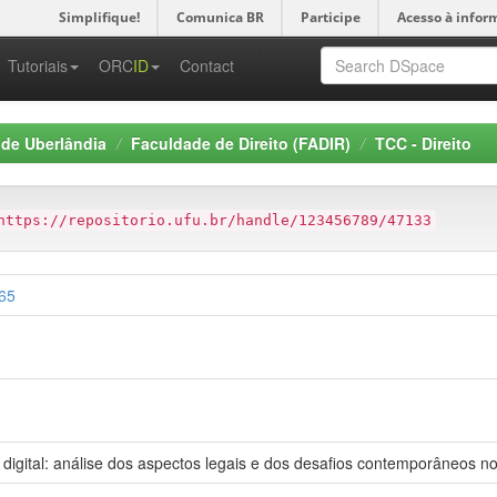
Simplifique!
Comunica BR
Participe
Acesso à infor
-->
Tutoriais
ORC
ID
Contact
 de Uberlândia
Faculdade de Direito (FADIR)
TCC - Direito
https://repositorio.ufu.br/handle/123456789/47133
765
digital: análise dos aspectos legais e dos desafios contemporâneos no