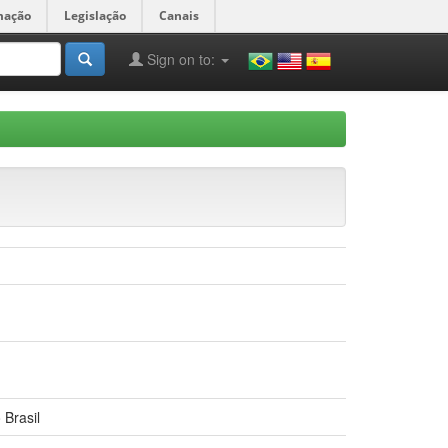
mação
Legislação
Canais
Sign on to:
 Brasil