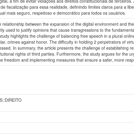
ital, a fim de evitar violações aos direitos constitucionais de terceir
de fiscalização para essa realidade, definindo limites claros para a l
al mais seguro, respeitoso e democrático para todos os usuários.
e relationship between the expansion of the digital environment and the 
ntly used to justify opinions that cause transgressions to the fundamental
study highlights the challenge of balancing free speech in a plural onlin
lar, crimes against honor. The difficulty in holding 2 perpetrators of vir
ressed. In summary, the article presents the challenge of establishing res
titutional rights of third parties. Furthermore, the study argues for th
 online freedom and implementing measures that ensure a safer, more respe
S::DIREITO