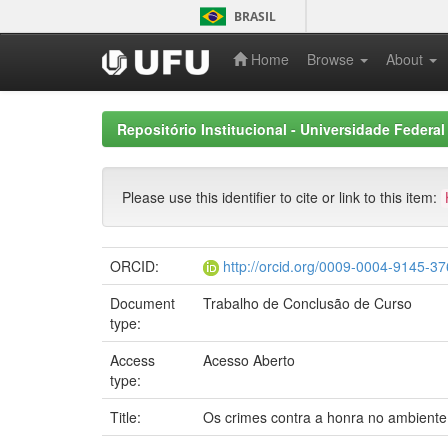
Skip
BRASIL
navigation
Home
Browse
About
Repositório Institucional - Universidade Federal
Please use this identifier to cite or link to this item:
ORCID:
http://orcid.org/0009-0004-9145-3
Document
Trabalho de Conclusão de Curso
type:
Access
Acesso Aberto
type:
Title:
Os crimes contra a honra no ambiente 