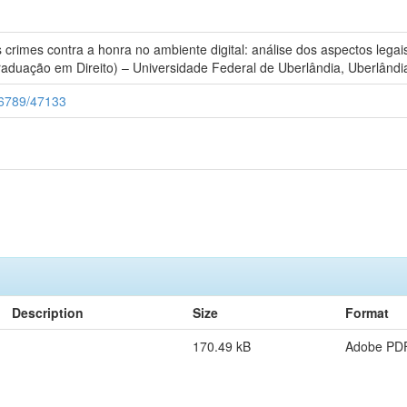
crimes contra a honra no ambiente digital: análise dos aspectos legai
aduação em Direito) – Universidade Federal de Uberlândia, Uberlândi
456789/47133
Description
Size
Format
170.49 kB
Adobe PD