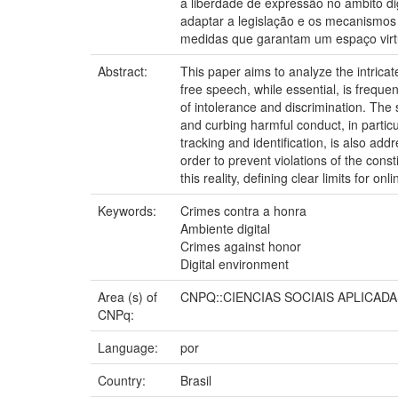
à liberdade de expressão no âmbito dig
adaptar a legislação e os mecanismos 
medidas que garantam um espaço virtu
Abstract:
This paper aims to analyze the intricat
free speech, while essential, is freque
of intolerance and discrimination. The 
and curbing harmful conduct, in particu
tracking and identification, is also add
order to prevent violations of the cons
this reality, defining clear limits for
Keywords:
Crimes contra a honra
Ambiente digital
Crimes against honor
Digital environment
Area (s) of
CNPQ::CIENCIAS SOCIAIS APLICADA
CNPq:
Language:
por
Country:
Brasil