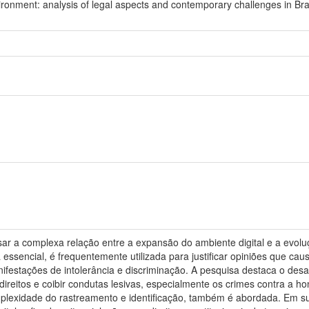
vironment: analysis of legal aspects and contemporary challenges in Bra
sar a complexa relação entre a expansão do ambiente digital e a evoluç
essencial, é frequentemente utilizada para justificar opiniões que ca
festações de intolerância e discriminação. A pesquisa destaca o desaf
direitos e coibir condutas lesivas, especialmente os crimes contra a h
mplexidade do rastreamento e identificação, também é abordada. Em sum