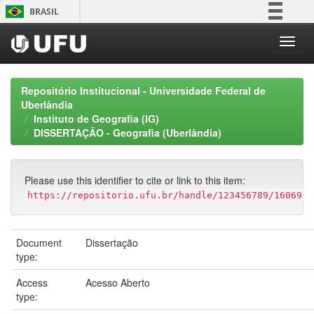
Skip
BRASIL
navigation
Simplifique!
Comunica BR
Participe
Repositório Institucional - Universidade Federal de
Acesso à informação
Uberlândia
Instituto de Geografia (IG)
Legislação
DISSERTAÇÃO - Geografia (Uberlândia)
Canais
Please use this identifier to cite or link to this item:
https://repositorio.ufu.br/handle/123456789/16069
Document
Dissertação
type:
Access
Acesso Aberto
type: