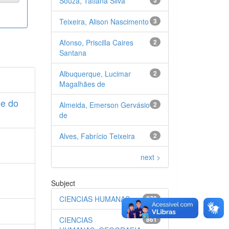
Souza, Tatiana Silva
Teixeira, Alison Nascimento
3
Afonso, Priscilla Caires
2
Santana
Albuquerque, Lucimar
2
Magalhães de
e do
Almeida, Emerson Gervásio
2
de
Alves, Fabrício Teixeira
2
next >
Subject
CIENCIAS HUMANAS
973
CIENCIAS
861