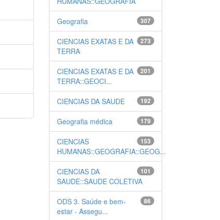
HUMANAS::GEOGRAFIA
Geografia
307
CIENCIAS EXATAS E DA
273
TERRA
CIENCIAS EXATAS E DA
201
TERRA::GEOCI...
CIENCIAS DA SAUDE
192
Geografia médica
179
CIENCIAS
153
HUMANAS::GEOGRAFIA::GEOG...
CIENCIAS DA
101
SAUDE::SAUDE COLETIVA
ODS 3. Saúde e bem-
86
estar - Assegu...