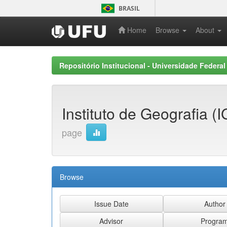
Skip
BRASIL
navigation
Home
Browse
About
Repositório Institucional - Universidade Federal
Instituto de Geografia (
page
Browse