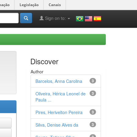
mação
Legislação
Canais
Sign on to:
Discover
Author
Barcelos, Anna Carolina
3
Oliveira, Hérica Leonel de
3
Paula ...
Pires, Herivelton Pereira
3
Silva, Denise Alves da
3
3