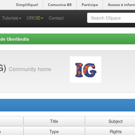
Simplifique!
Comunica BR
Participe
Acesso à infor
-->
Tutoriais
ORC
ID
Contact
 de Uberlândia
IG)
Community home