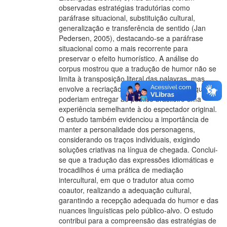
observadas estratégias tradutórias como
paráfrase situacional, substituição cultural,
generalização e transferência de sentido (Jan
Pedersen, 2005), destacando-se a paráfrase
situacional como a mais recorrente para
preservar o efeito humorístico. A análise do
corpus mostrou que a tradução de humor não se
limita à transposição literal das palavras, mas
envolve a recriação de efeitos discursivos que
poderiam entregar ao público brasileiro uma
experiência semelhante à do espectador original.
O estudo também evidenciou a importância de
manter a personalidade dos personagens,
considerando os traços individuais, exigindo
soluções criativas na língua de chegada. Conclui-
se que a tradução das expressões idiomáticas e
trocadilhos é uma prática de mediação
intercultural, em que o tradutor atua como
coautor, realizando a adequação cultural,
garantindo a recepção adequada do humor e das
nuances linguísticas pelo público-alvo. O estudo
contribui para a compreensão das estratégias de