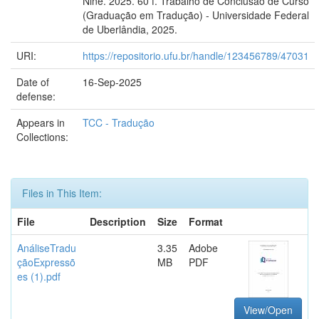
Nine. 2025. 60 f. Trabalho de Conclusão de Curso
(Graduação em Tradução) - Universidade Federal
de Uberlândia, 2025.
URI:
https://repositorio.ufu.br/handle/123456789/47031
Date of
16-Sep-2025
defense:
Appears in
TCC - Tradução
Collections:
Files in This Item:
File
Description
Size
Format
AnáliseTradu
3.35
Adobe
çãoExpressõ
MB
PDF
es (1).pdf
View/Open