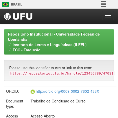
Skip
BRASIL
navigation
Simplifique!
Comunica BR
Participe
Repositório Institucional - Universidade Federal de
Acesso à informação
Uberlândia
Instituto de Letras e Linguísticas (ILEEL)
Legislação
TCC - Tradução
Canais
Please use this identifier to cite or link to this item:
https://repositorio.ufu.br/handle/123456789/47031
ORCID:
http://orcid.org/0009-0002-7802-438X
Document
Trabalho de Conclusão de Curso
type:
Access
Acesso Aberto