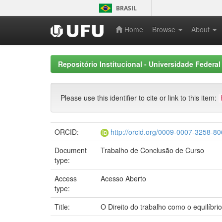
Skip
BRASIL
navigation
Home
Browse
About
Repositório Institucional - Universidade Federal
Please use this identifier to cite or link to this item:
ORCID:
http://orcid.org/0009-0007-3258-8
Document
Trabalho de Conclusão de Curso
type:
Access
Acesso Aberto
type:
Title:
O Direito do trabalho como o equilíbr