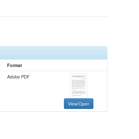
Format
Adobe PDF
View/Open