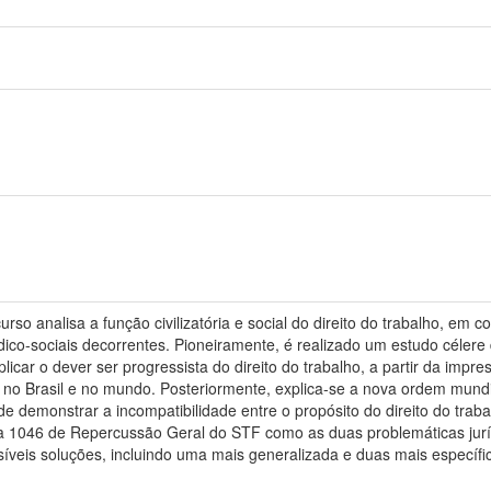
rso analisa a função civilizatória e social do direito do trabalho, e
o-sociais decorrentes. Pioneiramente, é realizado um estudo célere da
licar o dever ser progressista do direito do trabalho, a partir da impres
 no Brasil e no mundo. Posteriormente, explica-se a nova ordem mundia
de demonstrar a incompatibilidade entre o propósito do direito do traba
 1046 de Repercussão Geral do STF como as duas problemáticas jurídic
síveis soluções, incluindo uma mais generalizada e duas mais específica