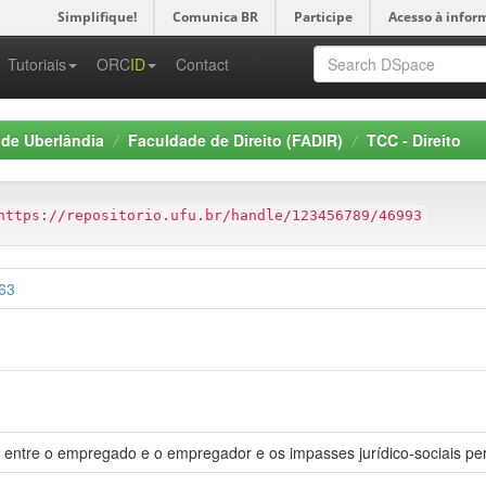
Simplifique!
Comunica BR
Participe
Acesso à infor
-->
Tutoriais
ORC
ID
Contact
 de Uberlândia
Faculdade de Direito (FADIR)
TCC - Direito
https://repositorio.ufu.br/handle/123456789/46993
063
io entre o empregado e o empregador e os impasses jurídico-sociais pe