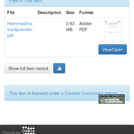
Files in This Item:
File
Description
Size
Format
HistroriasEns
2.83
Adobe
inarAprender.
MB
PDF
pdf
View/Open
Show full item record
This item is licensed under a
Creative Commons License
Theme by