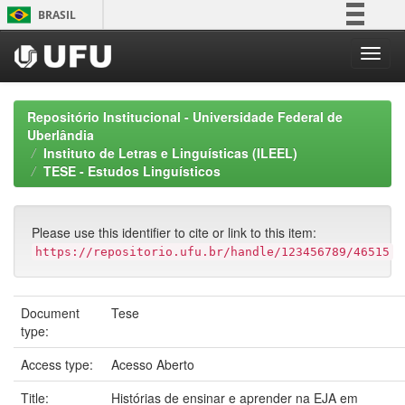
Skip
BRASIL
navigation
Simplifique!
Comunica BR
Participe
Repositório Institucional - Universidade Federal de
Acesso à informação
Uberlândia
Instituto de Letras e Linguísticas (ILEEL)
Legislação
TESE - Estudos Linguísticos
Canais
Please use this identifier to cite or link to this item:
https://repositorio.ufu.br/handle/123456789/46515
Document
Tese
type:
Access type:
Acesso Aberto
Title:
Histórias de ensinar e aprender na EJA em