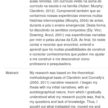
aulas remotas. Um currículo vivido na soma do
currículo na escola e na família (Huber; Murphy;
Clandinin, 2012). Compreendi também que ao
contarmos nossas experiências vivemos muitas
histórias interrompidas (Murphy, 2004) de antes,
durante e pós o ensino emergencial. Desta forma,
fui discutindo os sentidos compostos (Ely; Vinz;
Downing; Anzul, 2001) nas experiências narradas
por mim e pelas alunas da EJA. Ao final, foi neste
contar e recontar que encontrei, entendi e
aprendi que há muitas possibilidades de construir
e conectar conhecimentos que podem me ajudar
a me construir e me desconstruir como
professora e pesquisadora.
Abstract:
My research was based on the theoretical-
methodological basis of Clandinin and Connelly’s
(2000, 2011) narrative research. I began my
thesis with my initial narratives, with an
autobiographical nature, from which I gradually
understood what my research puzzle was, that is,
my questions and lack of knowledge. Thus, I
sought out what instigated me, moved me and