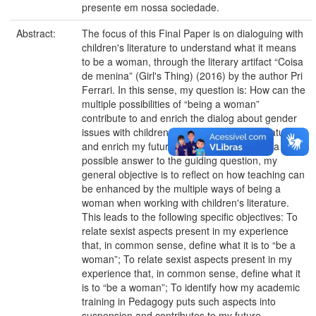
presente em nossa sociedade.
Abstract:
The focus of this Final Paper is on dialoguing with
children's literature to understand what it means
to be a woman, through the literary artifact “Coisa
de menina” (Girl's Thing) (2016) by the author Pri
Ferrari. In this sense, my question is: How can the
multiple possibilities of “being a woman”
contribute to and enrich the dialog about gender
issues with children through children's literature
and enrich my future teaching career? For a
possible answer to the guiding question, my
general objective is to reflect on how teaching can
be enhanced by the multiple ways of being a
woman when working with children's literature.
This leads to the following specific objectives: To
relate sexist aspects present in my experience
that, in common sense, define what it is to “be a
woman”; To relate sexist aspects present in my
experience that, in common sense, define what it
is to “be a woman”; To identify how my academic
training in Pedagogy puts such aspects into
suspension and contributes to my future