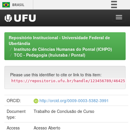
Skip
BRASIL
navigation
Simplifique!
Comunica BR
Participe
Repositório Institucional - Universidade Federal de
Acesso à informação
Uberlândia
Instituto de Ciências Humanas do Pontal (ICHPO)
Legislação
TCC - Pedagogia (Ituiutaba / Pontal)
Canais
Please use this identifier to cite or link to this item:
https://repositorio.ufu.br/handle/123456789/46425
ORCID:
http://orcid.org/0009-0003-5382-3991
Document
Trabalho de Conclusão de Curso
type:
Access
Acesso Aberto