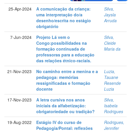
25-Apr-2024
A comunicação da criança:
Silva,
uma interpretação do/a
Jaysla
desenho/escrita no estágio
Arruda
obrigatório
7-Jun-2024
Projeto Lá vem o
Silva,
Congo:possibilidades na
Cleide
formação continuada de
Maria da
professoras para a educação
das relações étnico-raciais.
21-Nov-2023
No caminho entre a menina e a
Luzia,
pedagoga: memórias
Tauane
ressignificadas e formação
Resende
docente
Luzia
17-Nov-2023
A letra cursiva nos anos
Silva,
iniciais da alfabetização:
Isabela
obrigatoriedade ou tradição?
Rodrigues
19-Aug-2022
Estágio IV do curso de
Rodrigues,
Pedagogia/Pontal: reflexões
Jennifer