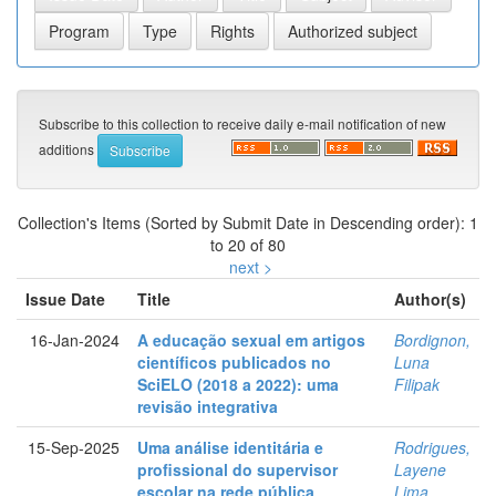
Subscribe to this collection to receive daily e-mail notification of new
additions
Collection's Items (Sorted by Submit Date in Descending order): 1
to 20 of 80
next >
Issue Date
Title
Author(s)
16-Jan-2024
A educação sexual em artigos
Bordignon,
científicos publicados no
Luna
SciELO (2018 a 2022): uma
Filipak
revisão integrativa
15-Sep-2025
Uma análise identitária e
Rodrigues,
profissional do supervisor
Layene
escolar na rede pública
Lima