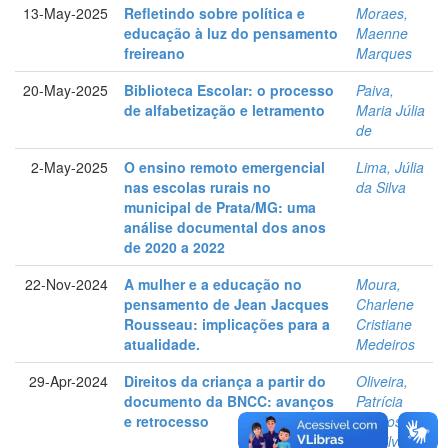
13-May-2025
Refletindo sobre política e
Moraes,
educação à luz do pensamento
Maenne
freireano
Marques
20-May-2025
Biblioteca Escolar: o processo
Paiva,
de alfabetização e letramento
Maria Júlia
de
2-May-2025
O ensino remoto emergencial
Lima, Júlia
nas escolas rurais no
da Silva
municipal de Prata/MG: uma
análise documental dos anos
de 2020 a 2022
22-Nov-2024
A mulher e a educação no
Moura,
pensamento de Jean Jacques
Charlene
Rousseau: implicações para a
Cristiane
atualidade.
Medeiros
29-Apr-2024
Direitos da criança a partir do
Oliveira,
documento da BNCC: avanços
Patrícia
e retrocesso
Cardoso
da Silva