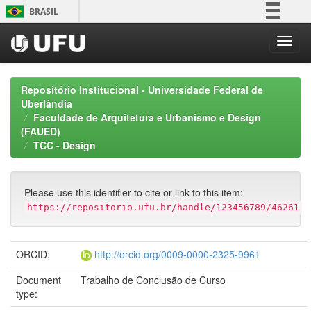
Skip
BRASIL
navigation
Simplifique!
Comunica BR
Participe
Repositório Institucional - Universidade Federal de
Acesso à informação
Uberlândia
Faculdade de Arquitetura e Urbanismo e Design
Legislação
(FAUED)
Canais
TCC - Design
Please use this identifier to cite or link to this item:
https://repositorio.ufu.br/handle/123456789/46261
ORCID:
http://orcid.org/0009-0000-2325-9961
Document
Trabalho de Conclusão de Curso
type: