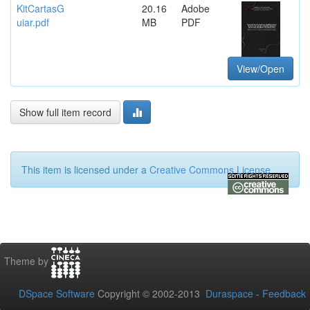
KitCartasG
20.16
Adobe
uiar.pdf
MB
PDF
View/Open
Show full item record
This item is licensed under a
Creative Commons License
Theme by
DSpace Software
Copyright © 2002-2013
Duraspace
-
Feedback