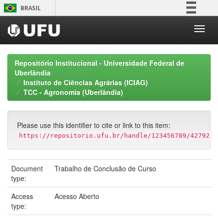
Skip
BRASIL
navigation
Simplifique!
Comunica BR
Participe
Repositório Institucional - Universidade Federal de
Acesso à informação
Uberlândia
Instituto de Ciências Agrárias (ICIAG)
Legislação
TCC - Agronomia (Uberlândia)
Canais
Please use this identifier to cite or link to this item:
https://repositorio.ufu.br/handle/123456789/42792
Document
Trabalho de Conclusão de Curso
type:
Access
Acesso Aberto
type: