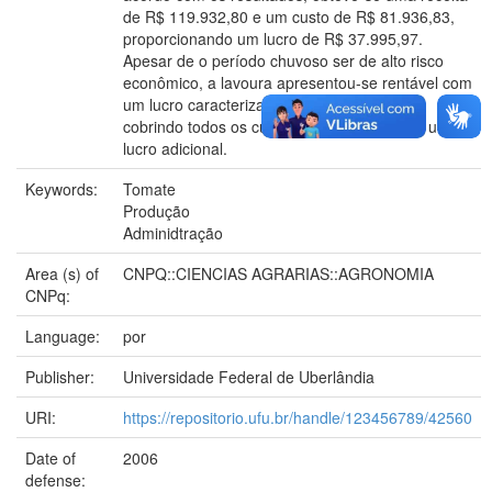
de R$ 119.932,80 e um custo de R$ 81.936,83,
proporcionando um lucro de R$ 37.995,97.
Apesar de o período chuvoso ser de alto risco
econômico, a lavoura apresentou-se rentável com
um lucro caracterizado como super normal,
cobrindo todos os custos e proporcionando um
lucro adicional.
Keywords:
Tomate
Produção
Adminidtração
Area (s) of
CNPQ::CIENCIAS AGRARIAS::AGRONOMIA
CNPq:
Language:
por
Publisher:
Universidade Federal de Uberlândia
URI:
https://repositorio.ufu.br/handle/123456789/42560
Date of
2006
defense: