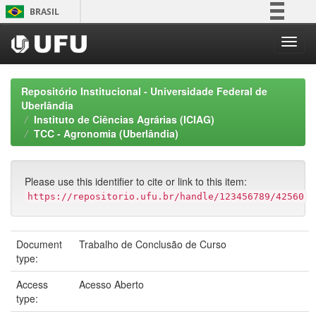
Skip
BRASIL
navigation
Simplifique!
Comunica BR
Participe
Repositório Institucional - Universidade Federal de
Acesso à informação
Uberlândia
Instituto de Ciências Agrárias (ICIAG)
Legislação
TCC - Agronomia (Uberlândia)
Canais
Please use this identifier to cite or link to this item:
https://repositorio.ufu.br/handle/123456789/42560
Document
Trabalho de Conclusão de Curso
type:
Access
Acesso Aberto
type: