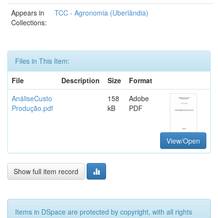
Appears in
TCC - Agronomia (Uberlândia)
Collections:
Files in This Item:
File
Description
Size
Format
AnáliseCusto
158
Adobe
Produção.pdf
kB
PDF
View/Open
Show full item record
Items in DSpace are protected by copyright, with all rights