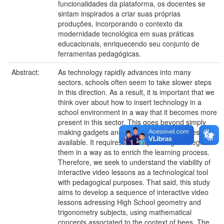
funcionalidades da plataforma, os docentes se
sintam inspirados a criar suas próprias
produções, incorporando o contexto da
modernidade tecnológica em suas práticas
educacionais, enriquecendo seu conjunto de
ferramentas pedagógicas.
Abstract:
As technology rapidly advances into many
sectors, schools often seem to take slower steps
in this direction. As a result, it is important that we
think over about how to insert technology in a
school environment in a way that it becomes more
present in this sector. This goes beyond simply
making gadgets and technological resources
available. It requires careful planning to integrate
them in a way as to enrich the learning process.
Therefore, we seek to understand the viability of
interactive video lessons as a technological tool
with pedagogical purposes. That said, this study
aims to develop a sequence of interactive video
lessons adressing High School geometry and
trigonometry subjects, using mathematical
concepts associated to the context of bees. The