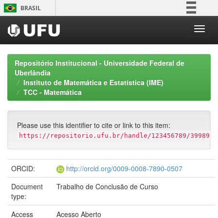
Skip
BRASIL
navigation
Simplifique!
Comunica BR
Participe
Repositório Institucional - Universidade Federal de
Acesso à informação
Uberlândia
Instituto de Matemática e Estatística (IME)
Legislação
TCC - Matemática
Canais
Please use this identifier to cite or link to this item:
https://repositorio.ufu.br/handle/123456789/39989
ORCID:
http://orcid.org/0009-0008-7890-0507
Document
Trabalho de Conclusão de Curso
type:
Access
Acesso Aberto