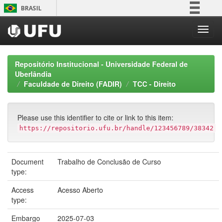
Skip
BRASIL
navigation
Simplifique!
Comunica BR
Participe
Repositório Institucional - Universidade Federal de
Acesso à informação
Uberlândia
Faculdade de Direito (FADIR)
TCC - Direito
Legislação
Canais
Please use this identifier to cite or link to this item:
https://repositorio.ufu.br/handle/123456789/38342
Document
Trabalho de Conclusão de Curso
type:
Access
Acesso Aberto
type:
Embargo
2025-07-03