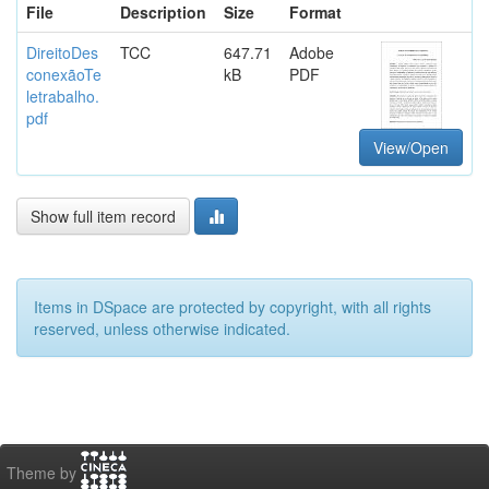
File
Description
Size
Format
DireitoDes
TCC
647.71
Adobe
conexãoTe
kB
PDF
letrabalho.
pdf
View/Open
Show full item record
Items in DSpace are protected by copyright, with all rights
reserved, unless otherwise indicated.
Theme by