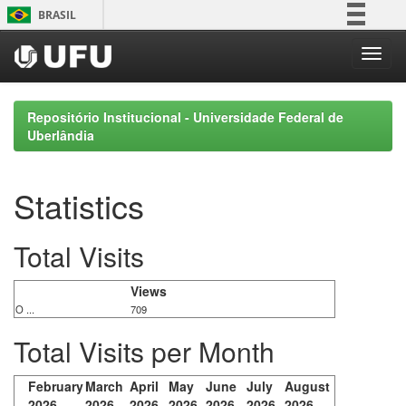
Skip
BRASIL
navigation
Simplifique!
Comunica BR
Participe
Repositório Institucional - Universidade Federal de
Acesso à informação
Uberlândia
Legislação
Canais
Statistics
Total Visits
Views
O ...
709
Total Visits per Month
February
March
April
May
June
July
August
2026
2026
2026
2026
2026
2026
2026