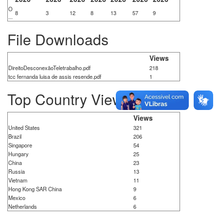
O
8
3
12
8
13
57
9
...
File Downloads
Views
DireitoDesconexãoTeletrabalho.pdf
218
tcc fernanda luisa de assis resende.pdf
1
Top Country Views
Views
United States
321
Brazil
206
Singapore
54
Hungary
25
China
23
Russia
13
Vietnam
11
Hong Kong SAR China
9
Mexico
6
Netherlands
6