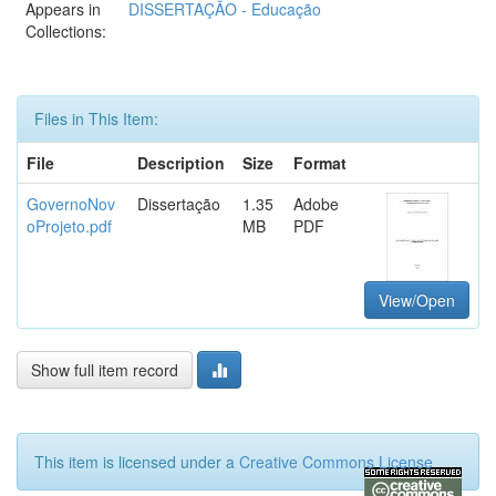
Appears in
DISSERTAÇÃO - Educação
Collections:
Files in This Item:
File
Description
Size
Format
GovernoNov
Dissertação
1.35
Adobe
oProjeto.pdf
MB
PDF
View/Open
Show full item record
This item is licensed under a
Creative Commons License