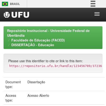
Skip
BRASIL
navigation
Simplifique!
Comunica BR
Participe
Repositório Institucional - Universidade Federal de
Acesso à informação
Uberlândia
Faculdade de Educação (FACED)
Legislação
DISSERTAÇÃO - Educação
Canais
Please use this identifier to cite or link to this item:
https://repositorio.ufu.br/handle/123456789/37236
Document
Dissertação
type:
Access
Acesso Aberto
type: