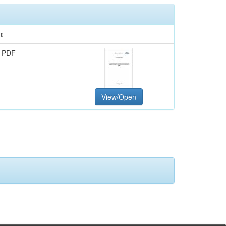
t
 PDF
View/Open