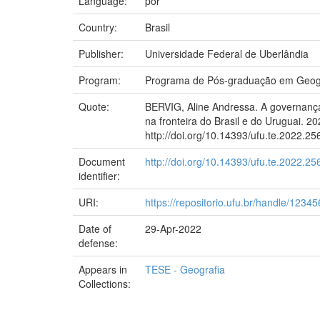
Language:
por
Country:
Brasil
Publisher:
Universidade Federal de Uberlândia
Program:
Programa de Pós-graduação em Geog
Quote:
BERVIG, Aline Andressa. A governança 
na fronteira do Brasil e do Uruguai. 
http://doi.org/10.14393/ufu.te.2022.25
Document
http://doi.org/10.14393/ufu.te.2022.25
identifier:
URI:
https://repositorio.ufu.br/handle/123
Date of
29-Apr-2022
defense:
Appears in
TESE - Geografia
Collections: