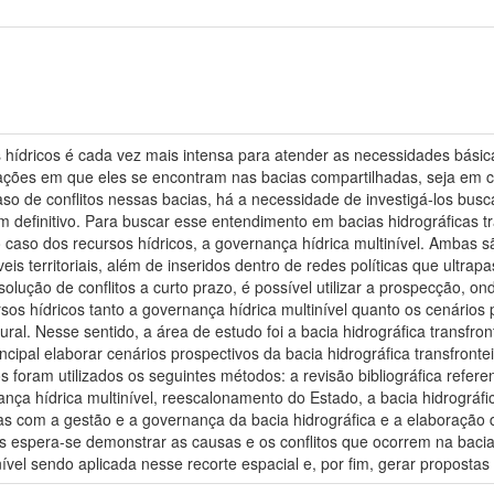
s hídricos é cada vez mais intensa para atender as necessidades bási
ações em que eles se encontram nas bacias compartilhadas, seja em c
caso de conflitos nessas bacias, há a necessidade de investigá-los b
m definitivo. Para buscar esse entendimento em bacias hidrográficas tr
no caso dos recursos hídricos, a governança hídrica multinível. Amba
is territoriais, além de inseridos dentro de redes políticas que ultrap
lução de conflitos a curto prazo, é possível utilizar a prospecção, on
rsos hídricos tanto a governança hídrica multinível quanto os cenários
ural. Nesse sentido, a área de estudo foi a bacia hidrográfica transfron
ncipal elaborar cenários prospectivos da bacia hidrográfica transfronte
 foram utilizados os seguintes métodos: a revisão bibliográfica refere
ança hídrica multinível, reescalonamento do Estado, a bacia hidrográfi
as com a gestão e a governança da bacia hidrográfica e a elaboração 
 espera-se demonstrar as causas e os conflitos que ocorrem na bacia 
vel sendo aplicada nesse recorte espacial e, por fim, gerar propostas