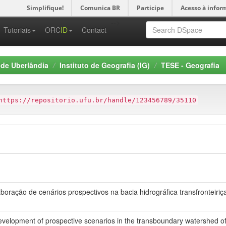
Simplifique!
Comunica BR
Participe
Acesso à infor
-->
Tutoriais
ORC
ID
Contact
 de Uberlândia
Instituto de Geografia (IG)
TESE - Geografia
https://repositorio.ufu.br/handle/123456789/35110
aboração de cenários prospectivos na bacia hidrográfica transfronteiriç
evelopment of prospective scenarios in the transboundary watershed o