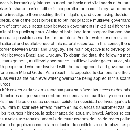
es is increasingly intense to meet the basic and vital needs of humanit
elves in shared basins, either in cooperation or in conflict by two or m
ed to investigate them seeking their mitigation, and even taking decisions
ds, one of the possibilities is to put into practice multilevel governanc
of continuous negotiation between governments linked at different territ
mits of the public sphere. Aiming at both long-term cooperation and short
to create possible scenarios for the future. And for water resources, b
of rational and equitable use of this natural resource. In this sense, t
border between Brazil and Uruguay. The main objective is to develop p
rder between Brazil and Uruguay. To obtain the data, the following met
der, management, multilevel governance, multilevel water governance, s
with people and who are involved with the management and governance 
enchman Michel Godet. As a result, it is expected to demonstrate the c
as well as the multilevel water governance being applied in this spatial
ources.
 hídricos es cada vez más intensa para satisfacer las necesidades bás
ituaciones en que se encuentran en cuencas compartidas, ya sea en co
xistir conflictos en estas cuencas, existe la necesidad de investigarlo
iva. Para buscar este entendimiento en las cuencas transfronterizas, un
e los recursos hídricos, la gobernanza del agua multinivel. Ambos se 
s niveles territoriales, además de estar insertos dentro de redes políti
ón a largo plazo como a la resolución de conflictos a corto plazo, es p