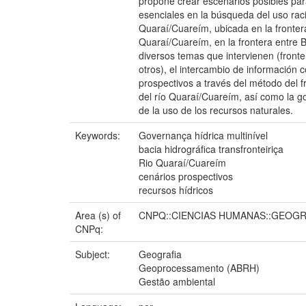
propone crear escenarios posibles para
esenciales en la búsqueda del uso racio
Quaraí/Cuareím, ubicada en la frontera 
Quaraí/Cuareím, en la frontera entre Br
diversos temas que intervienen (fronte
otros), el intercambio de información 
prospectivos a través del método del f
del río Quaraí/Cuareím, así como la go
de la uso de los recursos naturales.
Keywords:
Governança hídrica multinível
bacia hidrográfica transfronteiriça
Rio Quaraí/Cuareím
cenários prospectivos
recursos hídricos
Area (s) of
CNPQ::CIENCIAS HUMANAS::GEOGR
CNPq:
Subject:
Geografia
Geoprocessamento (ABRH)
Gestão ambiental