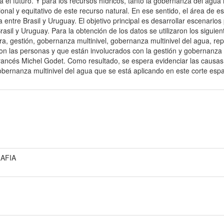
 el futuro. Y para los recursos hídricos, tanto la gobernanza del agua
nal y equitativo de este recurso natural. En ese sentido, el área de est
entre Brasil y Uruguay. El objetivo principal es desarrollar escenarios 
asil y Uruguay. Para la obtención de los datos se utilizaron los siguient
ra, gestión, gobernanza multinivel, gobernanza multinivel del agua, rep
con las personas y que están involucrados con la gestión y gobernanza
rancés Michel Godet. Como resultado, se espera evidenciar las causas 
bernanza multinivel del agua que se está aplicando en este corte espa
AFIA