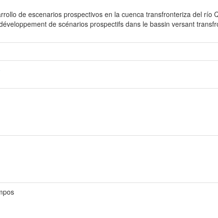
rollo de escenarios prospectivos en la cuenca transfronteriza del río Q
éveloppement de scénarios prospectifs dans le bassin versant transfron
o
ampos