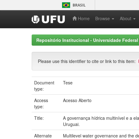
Skip
BRASIL
navigation
Home
Browse
About
Repositório Institucional - Universidade Federal
Please use this identifier to cite or link to this item:
Document
Tese
type:
Access
Acesso Aberto
type:
Title:
A governança hídrica multinível e a el
Uruguai.
Alternate
Multilevel water governance and the d