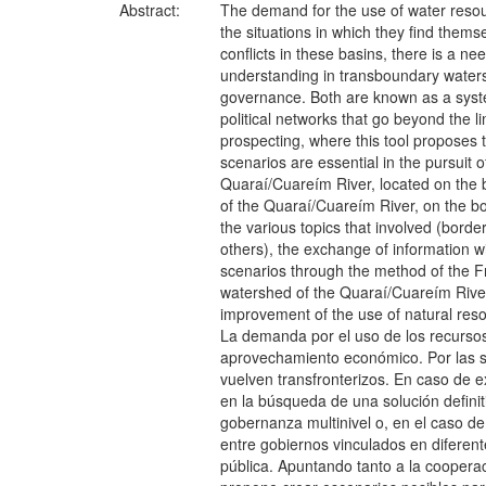
Abstract:
The demand for the use of water resourc
the situations in which they find thems
conflicts in these basins, there is a ne
understanding in transboundary watershe
governance. Both are known as a system 
political networks that go beyond the li
prospecting, where this tool proposes 
scenarios are essential in the pursuit 
Quaraí/Cuareím River, located on the 
of the Quaraí/Cuareím River, on the bo
the various topics that involved (bor
others), the exchange of information 
scenarios through the method of the Fr
watershed of the Quaraí/Cuareím River, 
improvement of the use of natural res
La demanda por el uso de los recursos
aprovechamiento económico. Por las s
vuelven transfronterizos. En caso de e
en la búsqueda de una solución definit
gobernanza multinivel o, en el caso d
entre gobiernos vinculados en diferente
pública. Apuntando tanto a la cooperaci