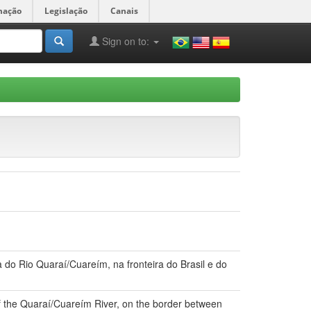
mação
Legislação
Canais
Sign on to:
a do Rio Quaraí/Cuareím, na fronteira do Brasil e do
f the Quaraí/Cuareím River, on the border between