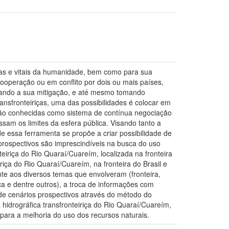
cas e vitais da humanidade, bem como para sua
ooperação ou em conflito por dois ou mais países,
uscando a sua mitigação, e até mesmo tomando
ansfronteiriças, uma das possibilidades é colocar em
s são conhecidas como sistema de contínua negociação
assam os limites da esfera pública. Visando tanto a
de essa ferramenta se propõe a criar possibilidade de
 prospectivos são imprescindíveis na busca do uso
teiriça do Rio Quaraí/Cuareím, localizada na fronteira
iriça do Rio Quaraí/Cuareím, na fronteira do Brasil e
nte aos diversos temas que envolveram (fronteira,
ca e dentre outros), a troca de informações com
de cenários prospectivos através do método do
hidrográfica transfronteiriça do Rio Quaraí/Cuareím,
 para a melhoria do uso dos recursos naturais.