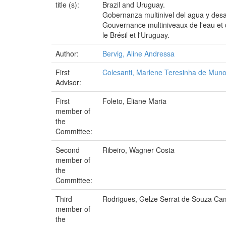
title (s):
Brazil and Uruguay.
Gobernanza multinivel del agua y desar
Gouvernance multiniveaux de l'eau et d
le Brésil et l'Uruguay.
Author:
Bervig, Aline Andressa
First
Colesanti, Marlene Teresinha de Mun
Advisor:
First
Foleto, Eliane Maria
member of
the
Committee:
Second
Ribeiro, Wagner Costa
member of
the
Committee:
Third
Rodrigues, Gelze Serrat de Souza C
member of
the