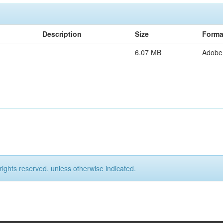
Description
Size
Forma
6.07 MB
Adobe
rights reserved, unless otherwise indicated.