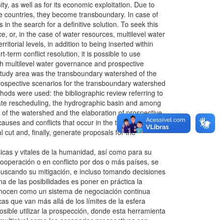
y, as well as for its economic exploitation. Due to
ore countries, they become transboundary. In case of
 in the search for a definitive solution. To seek this
e, or, in the case of water resources, multilevel water
orial levels, in addition to being inserted within
-term conflict resolution, it is possible to use
oth multilevel water governance and prospective
he study area was the transboundary watershed of the
rospective scenarios for the transboundary watershed
hods were used: the bibliographic review referring to
tate rescheduling, the hydrographic basin and among
of the watershed and the elaboration of prospective
auses and conflicts that occur in the transboundary
 cut and, finally, generate proposals for the
icas y vitales de la humanidad, así como para su
operación o en conflicto por dos o más países, se
s buscando su mitigación, e incluso tomando decisiones
a de las posibilidades es poner en práctica la
conocen como un sistema de negociación continua
cas que van más allá de los límites de la esfera
osible utilizar la prospección, donde esta herramienta