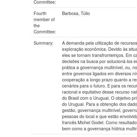
Committee:
Fourth
Barbosa, Túlio
member of
the
Committee:
Summary:
A demanda pela utilização de recurso
exploração econômica. Devido às situ
eles se tornam transfronteiriços. Em 
decisões na busca por solucioná-los e
prática a governança multinível, ou, 
entre governos ligados em diversos níve
cooperação a longo prazo quanto a reso
cenários para o futuro. E para os recu
racional e equitativo desse recurso nat
do Brasil com o Uruguai. O objetivo pri
do Uruguai. Para a obtenção dos dados
gestão, governança multinível, govern
pessoas do local e que estão envolvid
francês Michel Godet. Como resultados
bem como a governança hídrica multiní