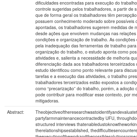
dificuldades encontradas para execução do trabalho
controle sugeridas pelos trabalhadores, a partir de
que de forma geral os trabalhadores têm percepção
possuem conhecimento moderado sobre possíveis co
apontadas, os trabalhadores sugerem medidas de me
desde ações que envolvem mudanças nas relações d
condições e organização de trabalho. As condições 
pela inadequação das ferramentas de trabalho para
organização do trabalho, o estudo aponta como pos
atividades e, salienta a necessidade de melhoria qu
diferenciação dada aos trabalhadores terceirizados 
estudo identificou como ponto relevante para discus
tarefas e a execução das atividades, o trabalho pres
trabalhadores terceirizados estão expostos a condi
como “precarização” do trabalho, porém, a adoção 
pode contribuir para modificar esse contexto, por 
mitigadoras.
Abstract:
Theobjectiveoftheresearchwastoidentifyandevaluate
partyfarmmaintenancecontractedby UFU, throughdo
structured interviews thatenabledustoknowtheworki
therelationshipsestablished, thedifficultiesencounter
theexecutionoftheworkandthepossiblesolutionsorme