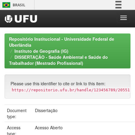
Skip
BRASIL
navigation
Simplifique!
Comunica BR
Participe
Repositório Institucional - Universidade Federal de
Acesso à informação
Uberlândia
Instituto de Geografia (IG)
Legislação
DISSERTAÇÃO - Saúde Ambiental e Saúde do
Canais
Trabalhador (Mestrado Profissional)
Please use this identifier to cite or link to this item:
https://repositorio.ufu.br/handle/123456789/20551
Document
Dissertação
type:
Access
Acesso Aberto
type: