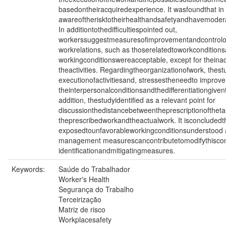
basedontheiracquiredexperience. It wasfoundthat in
awareoftherisktotheirhealthandsafetyandhavemode
In additiontothedifficultiespointed out,
workerssuggestmeasuresofimprovementandcontrolofr
workrelations, such as thoserelatedtoworkcondition
workingconditionswereacceptable, except for theina
theactivities. Regardingtheorganizationofwork, thest
executionofactivitiesand, stressestheneedto improve
theinterpersonalconditionsandthedifferentiationgive
addition, thestudyidentified as a relevant point for
discussionthedistancebetweentheprescriptionoftheta
theprescribedworkandtheactualwork. It isconcluded
exposedtounfavorableworkingconditionsunderstood as
management measurescancontributetomodifythiscon
identificationandmitigatingmeasures.
Keywords:
Saúde do Trabalhador
Worker's Health
Segurança do Trabalho
Terceirização
Matriz de risco
Workplacesafety