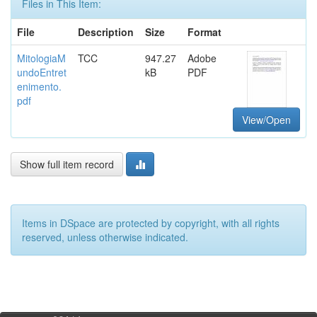
Files in This Item:
File
Description
Size
Format
MitologiaM
TCC
947.27
Adobe
undoEntret
kB
PDF
enimento.
pdf
View/Open
Show full item record
Items in DSpace are protected by copyright, with all rights
reserved, unless otherwise indicated.