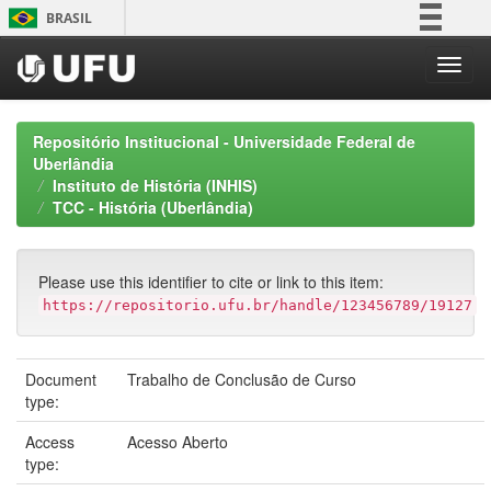
Skip
BRASIL
navigation
Simplifique!
Comunica BR
Participe
Repositório Institucional - Universidade Federal de
Acesso à informação
Uberlândia
Instituto de História (INHIS)
Legislação
TCC - História (Uberlândia)
Canais
Please use this identifier to cite or link to this item:
https://repositorio.ufu.br/handle/123456789/19127
Document
Trabalho de Conclusão de Curso
type:
Access
Acesso Aberto
type: