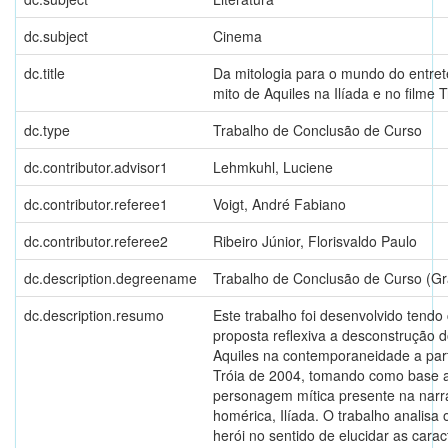
dc.subject
Cinema
dc.title
Da mitologia para o mundo do entret
mito de Aquiles na Ilíada e no filme T
dc.type
Trabalho de Conclusão de Curso
dc.contributor.advisor1
Lehmkuhl, Luciene
dc.contributor.referee1
Voigt, André Fabiano
dc.contributor.referee2
Ribeiro Júnior, Florisvaldo Paulo
dc.description.degreename
Trabalho de Conclusão de Curso (G
dc.description.resumo
Este trabalho foi desenvolvido tend
proposta reflexiva a desconstrução d
Aquiles na contemporaneidade a parti
Tróia de 2004, tomando como base 
personagem mítica presente na narr
homérica, Ilíada. O trabalho analisa 
herói no sentido de elucidar as caract