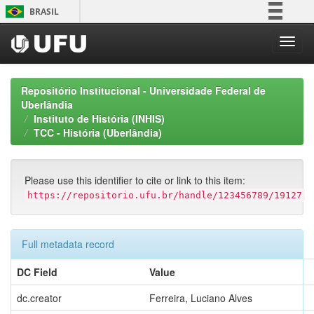
Skip
BRASIL
navigation
Simplifique!
Comunica BR
Participe
Repositório Institucional - Universidade Federal de
Acesso à informação
Uberlândia
Instituto de História (INHIS)
Legislação
TCC - História (Uberlândia)
Canais
Please use this identifier to cite or link to this item:
https://repositorio.ufu.br/handle/123456789/19127
Full metadata record
DC Field
Value
dc.creator
Ferreira, Luciano Alves