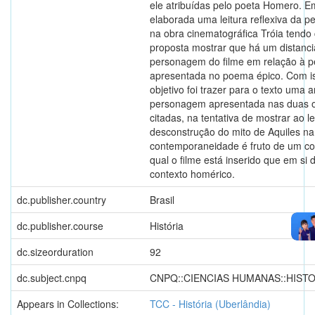
ele atribuídas pelo poeta Homero. E
elaborada uma leitura reflexiva da 
na obra cinematográfica Tróia tend
proposta mostrar que há um distanc
personagem do filme em relação à 
apresentada no poema épico. Com is
objetivo foi trazer para o texto uma a
personagem apresentada nas duas 
citadas, na tentativa de mostrar ao le
desconstrução do mito de Aquiles na
contemporaneidade é fruto de um co
qual o filme está inserido que em si d
contexto homérico.
dc.publisher.country
Brasil
dc.publisher.course
História
dc.sizeorduration
92
dc.subject.cnpq
CNPQ::CIENCIAS HUMANAS::HISTO
Appears in Collections:
TCC - História (Uberlândia)