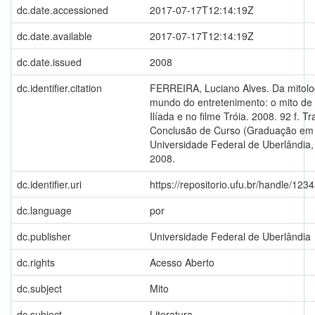
dc.date.accessioned
2017-07-17T12:14:19Z
dc.date.available
2017-07-17T12:14:19Z
dc.date.issued
2008
dc.identifier.citation
FERREIRA, Luciano Alves. Da mitolo
mundo do entretenimento: o mito de 
Ilíada e no filme Tróia. 2008. 92 f. T
Conclusão de Curso (Graduação em H
Universidade Federal de Uberlândia,
2008.
dc.identifier.uri
https://repositorio.ufu.br/handle/12
dc.language
por
dc.publisher
Universidade Federal de Uberlândia
dc.rights
Acesso Aberto
dc.subject
Mito
dc.subject
Literatura