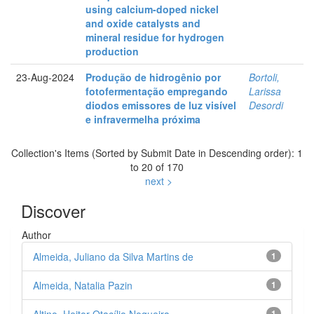
using calcium-doped nickel
and oxide catalysts and
mineral residue for hydrogen
production
23-Aug-2024
Produção de hidrogênio por
Bortoli,
fotofermentação empregando
Larissa
diodos emissores de luz visível
Desordi
e infravermelha próxima
Collection's Items (Sorted by Submit Date in Descending order): 1
to 20 of 170
next >
Discover
Author
Almeida, Juliano da Silva Martins de
1
Almeida, Natalia Pazin
1
Altino, Heitor Otacílio Nogueira
1