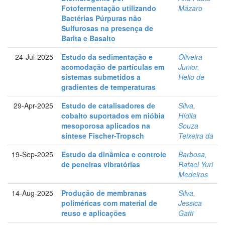
Fotofermentação utilizando
Mázaro
Bactérias Púrpuras não
Sulfurosas na presença de
Barita e Basalto
24-Jul-2025
Estudo da sedimentação e
Oliveira
acomodação de partículas em
Junior,
sistemas submetidos a
Helio de
gradientes de temperaturas
29-Apr-2025
Estudo de catalisadores de
Silva,
cobalto suportados em nióbia
Hídila
mesoporosa aplicados na
Souza
síntese Fischer-Tropsch
Teixeira da
19-Sep-2025
Estudo da dinâmica e controle
Barbosa,
de peneiras vibratórias
Rafael Yuri
Medeiros
14-Aug-2025
Produção de membranas
Silva,
poliméricas com material de
Jessica
reuso e aplicações
Gatti