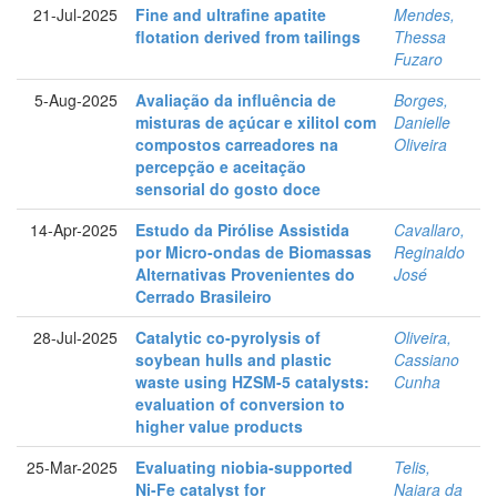
21-Jul-2025
Fine and ultrafine apatite
Mendes,
flotation derived from tailings
Thessa
Fuzaro
5-Aug-2025
Avaliação da influência de
Borges,
misturas de açúcar e xilitol com
Danielle
compostos carreadores na
Oliveira
percepção e aceitação
sensorial do gosto doce
14-Apr-2025
Estudo da Pirólise Assistida
Cavallaro,
por Micro-ondas de Biomassas
Reginaldo
Alternativas Provenientes do
José
Cerrado Brasileiro
28-Jul-2025
Catalytic co-pyrolysis of
Oliveira,
soybean hulls and plastic
Cassiano
waste using HZSM-5 catalysts:
Cunha
evaluation of conversion to
higher value products
25-Mar-2025
Evaluating niobia-supported
Telis,
Ni-Fe catalyst for
Naiara da