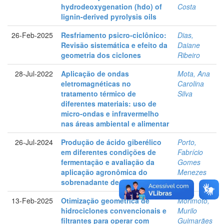
hydrodeoxygenation (hdo) of
Costa
lignin-derived pyrolysis oils
26-Feb-2025
Resfriamento psicro-ciclônico:
Dias,
Revisão sistemática e efeito da
Daiane
geometria dos ciclones
Ribeiro
28-Jul-2022
Aplicação de ondas
Mota, Ana
eletromagnéticas no
Carolina
tratamento térmico de
Silva
diferentes materiais: uso de
micro-ondas e infravermelho
nas áreas ambiental e alimentar
26-Jul-2024
Produção de ácido giberélico
Porto,
em diferentes condições de
Fabrício
fermentação e avaliação da
Gomes
aplicação agronômica do
Menezes
sobrenadante de cultivo
13-Feb-2025
Otimização geométrica de
Morimoto,
hidrociclones convencionais e
Murilo
filtrantes para operar com
Guimarães