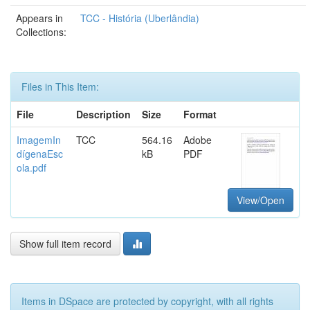
Appears in
TCC - História (Uberlândia)
Collections:
Files in This Item:
File
Description
Size
Format
ImagemIn
TCC
564.16
Adobe
dígenaEsc
kB
PDF
ola.pdf
View/Open
Show full item record
Items in DSpace are protected by copyright, with all rights