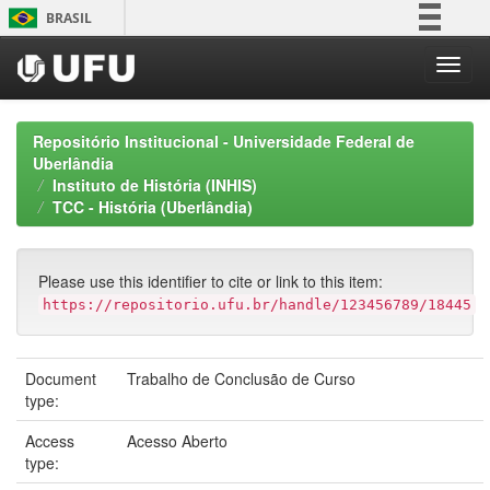
Skip
BRASIL
navigation
Simplifique!
Comunica BR
Participe
Repositório Institucional - Universidade Federal de
Acesso à informação
Uberlândia
Instituto de História (INHIS)
Legislação
TCC - História (Uberlândia)
Canais
Please use this identifier to cite or link to this item:
https://repositorio.ufu.br/handle/123456789/18445
Document
Trabalho de Conclusão de Curso
type:
Access
Acesso Aberto
type: