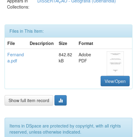
Appears in
DISSERTAÇÃO - Geografia (Uberlândia)
Collections:
Files in This Item:
File
Description
Size
Format
Fernand
842.82
Adobe
a.pdf
kB
PDF
View/Open
Show full item record
Items in DSpace are protected by copyright, with all rights
reserved, unless otherwise indicated.