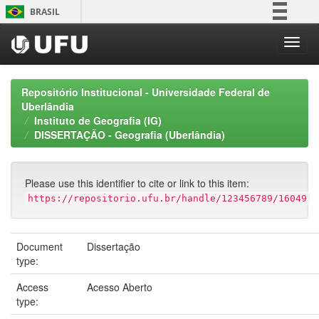
Skip
BRASIL
navigation
Simplifique!
Comunica BR
Participe
Repositório Institucional - Universidade Federal de
Acesso à informação
Uberlândia
Instituto de Geografia (IG)
Legislação
DISSERTAÇÃO - Geografia (Uberlândia)
Canais
Please use this identifier to cite or link to this item:
https://repositorio.ufu.br/handle/123456789/16049
Document
Dissertação
type:
Access
Acesso Aberto
type: