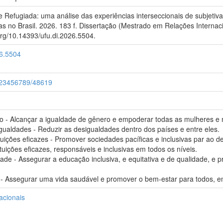
 Refugiada: uma análise das experiências interseccionais de subjeti
as no Brasil. 2026. 183 f. Dissertação (Mestrado em Relações Internac
org/10.14393/ufu.di.2026.5504.
26.5504
e/123456789/48619
 - Alcançar a igualdade de gênero e empoderar todas as mulheres e
aldades - Reduzir as desigualdades dentro dos países e entre eles.
tuições eficazes - Promover sociedades pacíficas e inclusivas par ao 
tituições eficazes, responsáveis e inclusivas em todos os níveis.
de - Assegurar a educação inclusiva, e equitativa e de qualidade, e
 Assegurar uma vida saudável e promover o bem-estar para todos, e
acionais