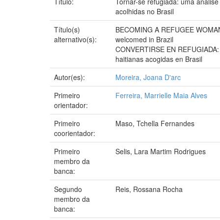
Título:
Tornar-se refugiada: uma análise
acolhidas no Brasil
Título(s)
BECOMING A REFUGEE WOMAN: an an
alternativo(s):
welcomed in Brazil
CONVERTIRSE EN REFUGIADA: un an
haitianas acogidas en Brasil
Autor(es):
Moreira, Joana D'arc
Primeiro
Ferreira, Marrielle Maia Alves
orientador:
Primeiro
Maso, Tchella Fernandes
coorientador:
Primeiro
Selis, Lara Martim Rodrigues
membro da
banca:
Segundo
Reis, Rossana Rocha
membro da
banca: