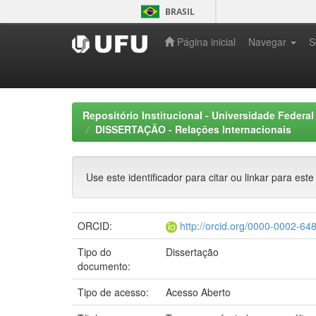
Skip
BRASIL
navigation
Página inicial
Navegar
S
Repositório Institucional - Universidade Federal
DISSERTAÇÃO - Relações Internacionais
Use este identificador para citar ou linkar para este
ORCID:
http://orcid.org/0000-0002-64
Tipo do
Dissertação
documento:
Tipo de acesso:
Acesso Aberto