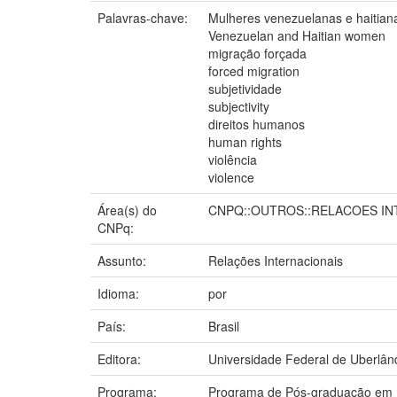
Palavras-chave:
Mulheres venezuelanas e haitian
Venezuelan and Haitian women
migração forçada
forced migration
subjetividade
subjectivity
direitos humanos
human rights
violência
violence
Área(s) do
CNPQ::OUTROS::RELACOES IN
CNPq:
Assunto:
Relações Internacionais
Idioma:
por
País:
Brasil
Editora:
Universidade Federal de Uberlân
Programa:
Programa de Pós-graduação em R