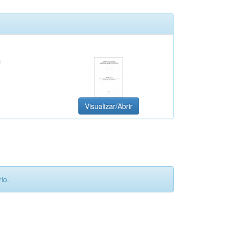
F
Visualizar/Abrir
io.