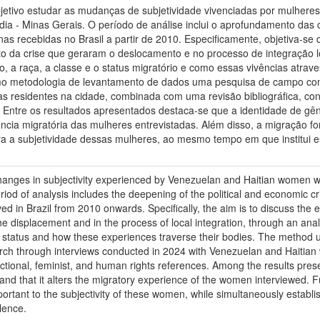
jetivo estudar as mudanças de subjetividade vivenciadas por mulhere
dia - Minas Gerais. O período de análise inclui o aprofundamento das c
s recebidas no Brasil a partir de 2010. Especificamente, objetiva-se 
 da crise que geraram o deslocamento e no processo de integração loc
o, a raça, a classe e o status migratório e como essas vivências atrav
omo metodologia de levantamento de dados uma pesquisa de campo com
s residentes na cidade, combinada com uma revisão bibliográfica, conce
. Entre os resultados apresentados destaca-se que a identidade de gê
ência migratória das mulheres entrevistadas. Além disso, a migração f
ra a subjetividade dessas mulheres, ao mesmo tempo em que institui e
anges in subjectivity experienced by Venezuelan and Haitian women who 
iod of analysis includes the deepening of the political and economic cr
d in Brazil from 2010 onwards. Specifically, the aim is to discuss the
e displacement and in the process of local integration, through an analys
 status and how these experiences traverse their bodies. The method u
earch through interviews conducted in 2024 with Venezuelan and Haitian 
sectional, feminist, and human rights references. Among the results prese
 and that it alters the migratory experience of the women interviewed. F
ortant to the subjectivity of these women, while simultaneously establi
lence.