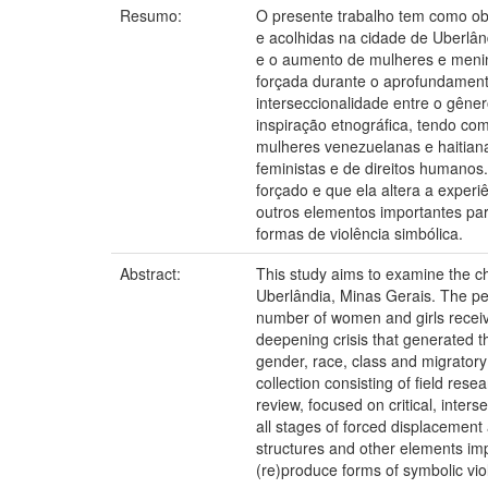
Resumo:
O presente trabalho tem como ob
e acolhidas na cidade de Uberlân
e o aumento de mulheres e menina
forçada durante o aprofundamento
interseccionalidade entre o gêner
inspiração etnográfica, tendo c
mulheres venezuelanas e haitiana
feministas e de direitos humanos
forçado e que ela altera a experi
outros elementos importantes pa
formas de violência simbólica.
Abstract:
This study aims to examine the ch
Uberlândia, Minas Gerais. The per
number of women and girls receive
deepening crisis that generated th
gender, race, class and migratory
collection consisting of field res
review, focused on critical, inter
all stages of forced displacement
structures and other elements imp
(re)produce forms of symbolic vio