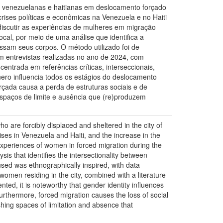
s venezuelanas e haitianas em deslocamento forçado
rises políticas e econômicas na Venezuela e no Haiti
discutir as experiências de mulheres em migração
al, por meio de uma análise que identifica a
essam seus corpos. O método utilizado foi de
 entrevistas realizadas no ano de 2024, com
ntrada em referências críticas, interseccionais,
nero influencia todos os estágios do deslocamento
orçada causa a perda de estruturas sociais e de
spaços de limite e ausência que (re)produzem
are forcibly displaced and sheltered in the city of
ises in Venezuela and Haiti, and the increase in the
 experiences of women in forced migration during the
is that identifies the intersectionality between
sed was ethnographically inspired, with data
women residing in the city, combined with a literature
nted, it is noteworthy that gender identity influences
urthermore, forced migration causes the loss of social
shing spaces of limitation and absence that