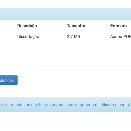
Descrição
Tamanho
Formato
Dissertação
2.7 MB
Adobe PD
tísticas
ht, com todos os direitos reservados, salvo quando é indicado o contrár