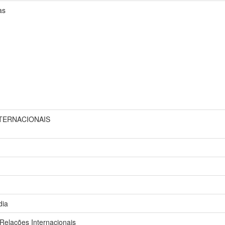
as
TERNACIONAIS
dia
elações Internacionais