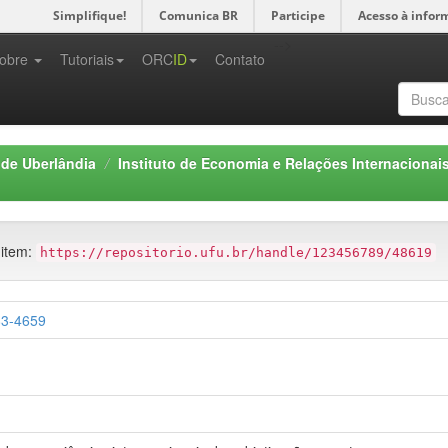
Simplifique!
Comunica BR
Participe
Acesso à infor
-->
obre
Tutoriais
ORC
ID
Contato
 de Uberlândia
Instituto de Economia e Relações Internacionais
 item:
https://repositorio.ufu.br/handle/123456789/48619
83-4659