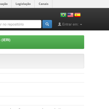
mação
Legislação
Canais
Entrar em:
 (IERI)