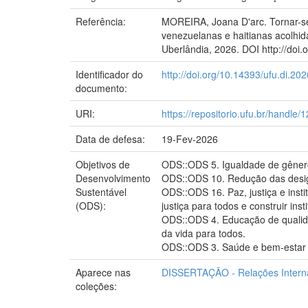
Referência:
MOREIRA, Joana D'arc. Tornar-se
venezuelanas e haitianas acolhid
Uberlândia, 2026. DOI http://doi.
Identificador do
http://doi.org/10.14393/ufu.di.20
documento:
URI:
https://repositorio.ufu.br/handl
Data de defesa:
19-Fev-2026
Objetivos de
ODS::ODS 5. Igualdade de gênero
Desenvolvimento
ODS::ODS 10. Redução das desigu
Sustentável
ODS::ODS 16. Paz, justiça e insti
(ODS):
justiça para todos e construir ins
ODS::ODS 4. Educação de qualida
da vida para todos.
ODS::ODS 3. Saúde e bem-estar -
Aparece nas
DISSERTAÇÃO - Relações Intern
coleções: