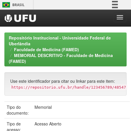
Skip
BRASIL
navigation
Simplifique!
Comunica BR
Participe
Repositório Institucional - Universidade Federal de
Acesso à informação
Uberlândia
Faculdade de Medicina (FAMED)
Legislação
MEMORIAL DESCRITIVO - Faculdade de Medicina
Canais
(FAMED)
Use este identificador para citar ou linkar para este item:
https://repositorio.ufu.br/handle/123456789/48547
Tipo do
Memorial
documento:
Tipo de
Acesso Aberto
acesso: