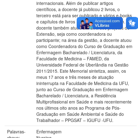
internacionais. Além de publicar artigos
científicos, a docente já publicou 2 livros, o
terceiro está para ser publicado e vários e-books
e capítulos de livros na área da Enfermagem. A
docente também atuou em diversos projetos de
Extensão, seja como coordenadora ou
participante; na área da gestão, a docente atuou
como Coordenadora do Curso de Graduação em
Enfermagem Bacharelado / Licenciatura, da
Faculdade de Medicina – FAMED, da
Universidade Federal de Uberlândia na Gestão
2011/2015. Este Memorial sintetiza, assim, os
meus 17 anos e três meses de atuação
ininterrupta na Faculdade de Medicina da UFU,
junto ao Curso de Graduação em Enfermagem
Bacharelado / Licenciatura, a Residência
Multiprofissional em Saúde e mais recentemente
nos últimos oito anos ao Programa de Pós-
Graduação em Saúde Ambiental e Saúde do
Trabalhador – PPGSAT – IGUFU -UFU.
Palavras-
Enfermagem
chave:
Nursing