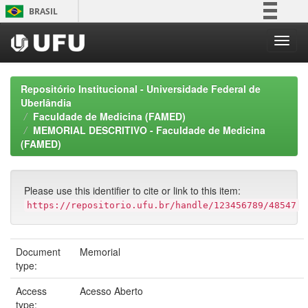
Skip
BRASIL
navigation
Simplifique!
Comunica BR
Participe
Repositório Institucional - Universidade Federal de
Acesso à informação
Uberlândia
Faculdade de Medicina (FAMED)
Legislação
MEMORIAL DESCRITIVO - Faculdade de Medicina
Canais
(FAMED)
Please use this identifier to cite or link to this item:
https://repositorio.ufu.br/handle/123456789/48547
Document
Memorial
type:
Access
Acesso Aberto
type: