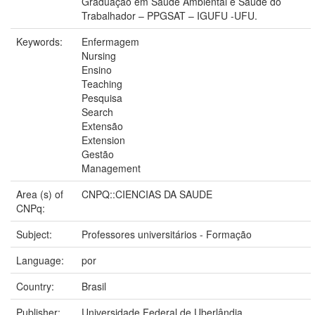
Graduação em Saúde Ambiental e Saúde do
Trabalhador – PPGSAT – IGUFU -UFU.
Keywords:
Enfermagem
Nursing
Ensino
Teaching
Pesquisa
Search
Extensão
Extension
Gestão
Management
Area (s) of
CNPQ::CIENCIAS DA SAUDE
CNPq:
Subject:
Professores universitários - Formação
Language:
por
Country:
Brasil
Publisher:
Universidade Federal de Uberlândia