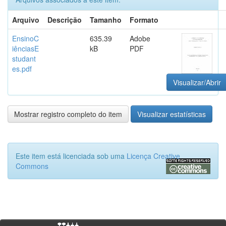
Arquivo
Descrição
Tamanho
Formato
EnsinoC
635.39
Adobe
iênciasE
kB
PDF
studant
es.pdf
Visualizar/Abrir
Mostrar registro completo do item
Visualizar estatísticas
Este item está licenciada sob uma
Licença Creative
Commons