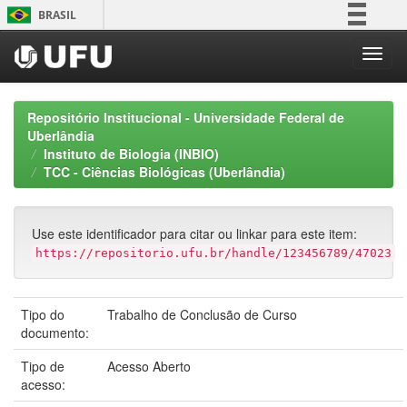
Skip
BRASIL
navigation
Simplifique!
Comunica BR
Participe
Repositório Institucional - Universidade Federal de
Acesso à informação
Uberlândia
Instituto de Biologia (INBIO)
Legislação
TCC - Ciências Biológicas (Uberlândia)
Canais
Use este identificador para citar ou linkar para este item:
https://repositorio.ufu.br/handle/123456789/47023
Tipo do
Trabalho de Conclusão de Curso
documento:
Tipo de
Acesso Aberto
acesso: