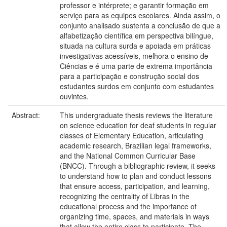
professor e intérprete; e garantir formação em
serviço para as equipes escolares. Ainda assim, o
conjunto analisado sustenta a conclusão de que a
alfabetização científica em perspectiva bilíngue,
situada na cultura surda e apoiada em práticas
investigativas acessíveis, melhora o ensino de
Ciências e é uma parte de extrema importância
para a participação e construção social dos
estudantes surdos em conjunto com estudantes
ouvintes.
Abstract:
This undergraduate thesis reviews the literature
on science education for deaf students in regular
classes of Elementary Education, articulating
academic research, Brazilian legal frameworks,
and the National Common Curricular Base
(BNCC). Through a bibliographic review, it seeks
to understand how to plan and conduct lessons
that ensure access, participation, and learning,
recognizing the centrality of Libras in the
educational process and the importance of
organizing time, spaces, and materials in ways
that allow the entire class to participate. The