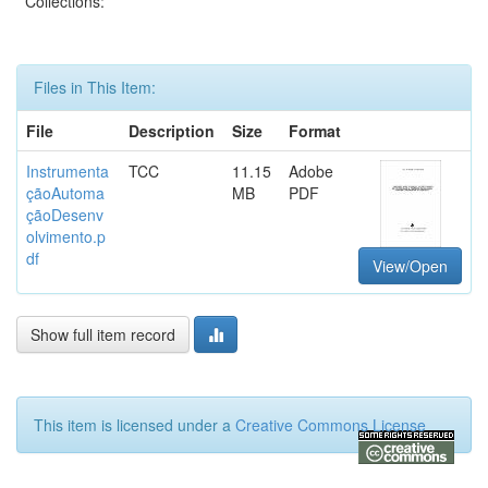
Collections:
Files in This Item:
File
Description
Size
Format
Instrumenta
TCC
11.15
Adobe
çãoAutoma
MB
PDF
çãoDesenv
olvimento.p
df
View/Open
Show full item record
This item is licensed under a
Creative Commons License