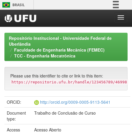
Skip
BRASIL
navigation
Simplifique!
Comunica BR
Participe
Repositório Institucional - Universidade Federal de
Acesso à informação
Uberlândia
Faculdade de Engenharia Mecânica (FEMEC)
Legislação
TCC - Engenharia Mecatrônica
Canais
Please use this identifier to cite or link to this item:
https://repositorio.ufu.br/handle/123456789/46998
ORCID:
http://orcid.org/0009-0005-9113-5641
Document
Trabalho de Conclusão de Curso
type:
Access
Acesso Aberto