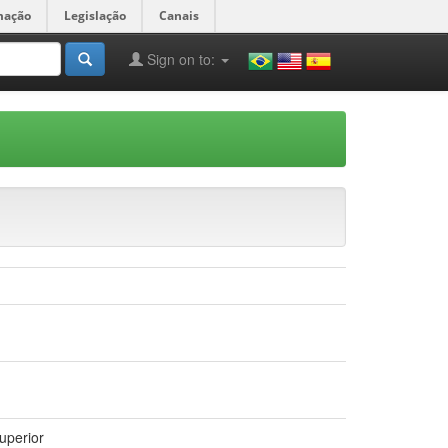
mação
Legislação
Canais
Sign on to:
uperior