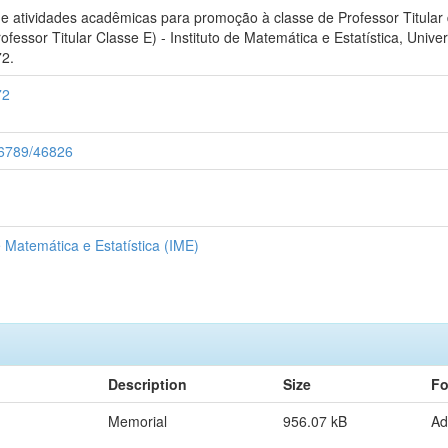
atividades acadêmicas para promoção à classe de Professor Titular da
fessor Titular Classe E) - Instituto de Matemática e Estatística, Univ
72.
72
456789/46826
Matemática e Estatística (IME)
Description
Size
Fo
Memorial
956.07 kB
Ad