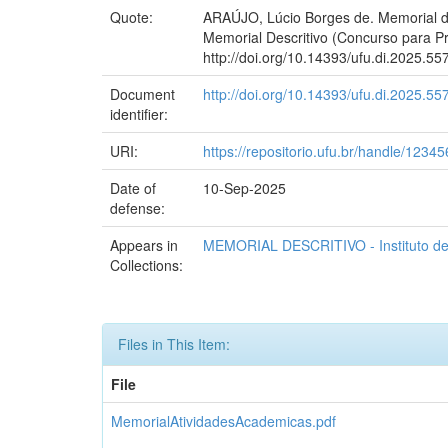
Quote:
ARAÚJO, Lúcio Borges de. Memorial de 
Memorial Descritivo (Concurso para Pro
http://doi.org/10.14393/ufu.di.2025.55
Document
http://doi.org/10.14393/ufu.di.2025.55
identifier:
URI:
https://repositorio.ufu.br/handle/123
Date of
10-Sep-2025
defense:
Appears in
MEMORIAL DESCRITIVO - Instituto de 
Collections:
Files in This Item:
File
MemorialAtividadesAcademicas.pdf