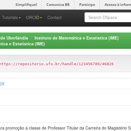
Simplifique!
Comunica BR
Participe
Acesso à infor
-->
Tutoriais
ORC
ID
Contact
 de Uberlândia
Instituto de Matemática e Estatística (IME)
ca e Estatística (IME)
https://repositorio.ufu.br/handle/123456789/46826
03X
a promoção à classe de Professor Titular da Carreira do Magistério S