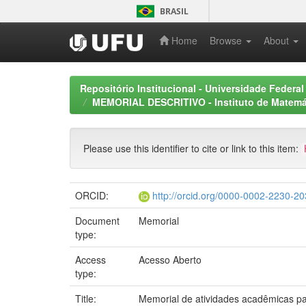
Skip
BRASIL
navigation
Home
Browse
About
Repositório Institucional - Universidade Federal
MEMORIAL DESCRITIVO - Instituto de Matemáti
Please use this identifier to cite or link to this item:
ORCID:
http://orcid.org/0000-0002-2230-2
Document
Memorial
type:
Access
Acesso Aberto
type:
Title:
Memorial de atividades acadêmicas par