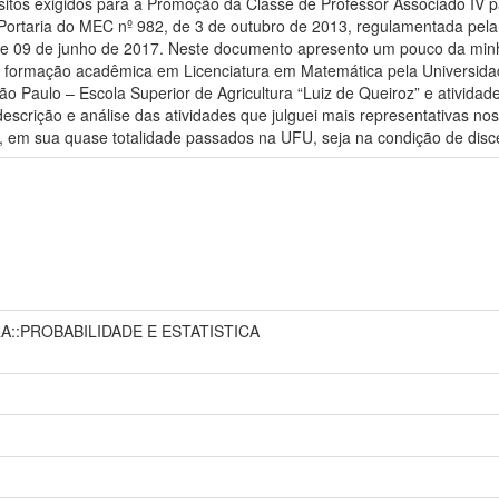
itos exigidos para a Promoção da Classe de Professor Associado IV pa
 Portaria do MEC nº 982, de 3 de outubro de 2013, regulamentada pela
de 09 de junho de 2017. Neste documento apresento um pouco da minha 
e formação acadêmica em Licenciatura em Matemática pela Universida
o Paulo – Escola Superior de Agricultura “Luiz de Queiroz” e atividade
scrição e análise das atividades que julguei mais representativas n
, em sua quase totalidade passados na UFU, seja na condição de disc
A::PROBABILIDADE E ESTATISTICA