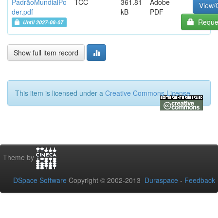
PadrãoMundialPo
TCC
361.81
Adobe
View/
der.pdf
kB
PDF
Reques
Until 2027-08-07
Show full item record
This item is licensed under a
Creative Commons License
Theme by
DSpace Software
Copyright © 2002-2013
Duraspace
-
Feedback