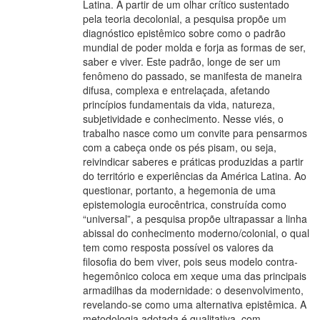
Latina. A partir de um olhar crítico sustentado
pela teoria decolonial, a pesquisa propõe um
diagnóstico epistêmico sobre como o padrão
mundial de poder molda e forja as formas de ser,
saber e viver. Este padrão, longe de ser um
fenômeno do passado, se manifesta de maneira
difusa, complexa e entrelaçada, afetando
princípios fundamentais da vida, natureza,
subjetividade e conhecimento. Nesse viés, o
trabalho nasce como um convite para pensarmos
com a cabeça onde os pés pisam, ou seja,
reivindicar saberes e práticas produzidas a partir
do território e experiências da América Latina. Ao
questionar, portanto, a hegemonia de uma
epistemologia eurocêntrica, construída como
“universal”, a pesquisa propõe ultrapassar a linha
abissal do conhecimento moderno/colonial, o qual
tem como resposta possível os valores da
filosofia do bem viver, pois seus modelo contra-
hegemônico coloca em xeque uma das principais
armadilhas da modernidade: o desenvolvimento,
revelando-se como uma alternativa epistêmica. A
metodologia adotada é qualitativa, com