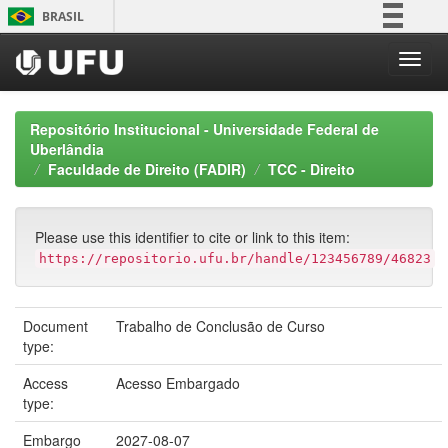
Skip
BRASIL
navigation
Simplifique!
Comunica BR
Participe
Repositório Institucional - Universidade Federal de
Acesso à informação
Uberlândia
Faculdade de Direito (FADIR)
TCC - Direito
Legislação
Canais
Please use this identifier to cite or link to this item:
https://repositorio.ufu.br/handle/123456789/46823
Document
Trabalho de Conclusão de Curso
type:
Access
Acesso Embargado
type:
Embargo
2027-08-07