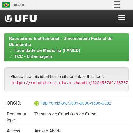
Skip
BRASIL
navigation
Simplifique!
Comunica BR
Participe
Repositório Institucional - Universidade Federal de
Acesso à informação
Uberlândia
Faculdade de Medicina (FAMED)
Legislação
TCC - Enfermagem
Canais
Please use this identifier to cite or link to this item:
https://repositorio.ufu.br/handle/123456789/46767
ORCID:
http://orcid.org/0009-0006-4508-0392
Document
Trabalho de Conclusão de Curso
type:
Access
Acesso Aberto