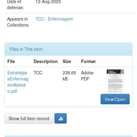
Date of
12-Aug-2025
defense:
Appears in
TCC - Enfermagem
Collections:
Files in This Item:
File
Description
Size
Format
Estratégia
TCC
238.65
Adobe
sEnfermag
kB
PDF
emAdesã
o.pdf
View/Open
Show full item record