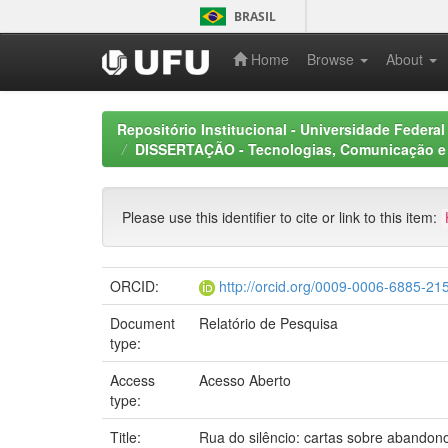
Skip
BRASIL
navigation
Home
Browse
About
Repositório Institucional - Universidade Federal
DISSERTAÇÃO - Tecnologias, Comunicação e 
Please use this identifier to cite or link to this item:
ORCID:
http://orcid.org/0009-0006-6885-21
Document
Relatório de Pesquisa
type:
Access
Acesso Aberto
type:
Title:
Rua do silêncio: cartas sobre abandon