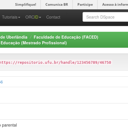
Simplifique!
Comunica BR
Participe
Acesso à infor
-->
Tutoriais
ORC
ID
Contact
 de Uberlândia
Faculdade de Educação (FACED)
Educação (Mestrado Profissional)
https://repositorio.ufu.br/handle/123456789/46750
56
o parental