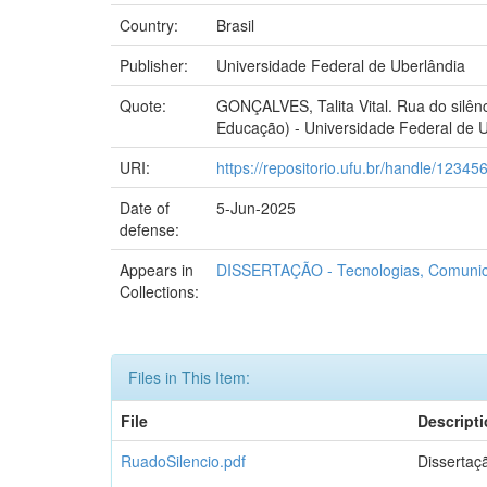
Country:
Brasil
Publisher:
Universidade Federal de Uberlândia
Quote:
GONÇALVES, Talita Vital. Rua do silênc
Educação) - Universidade Federal de Ub
URI:
https://repositorio.ufu.br/handle/1234
Date of
5-Jun-2025
defense:
Appears in
DISSERTAÇÃO - Tecnologias, Comunica
Collections:
Files in This Item:
File
Descript
RuadoSilencio.pdf
Dissertaç