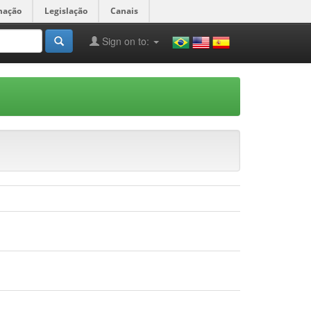
mação
Legislação
Canais
Sign on to: