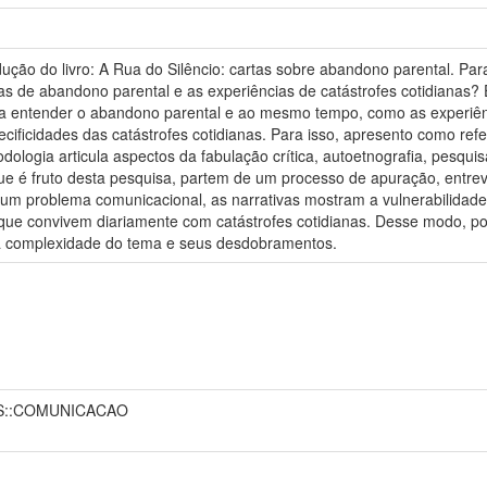
dução do livro: A Rua do Silêncio: cartas sobre abandono parental. Pa
ivas de abandono parental e as experiências de catástrofes cotidianas
m a entender o abandono parental e ao mesmo tempo, como as experiên
ificidades das catástrofes cotidianas. Para isso, apresento como refer
ologia articula aspectos da fabulação crítica, autoetnografia, pesquis
ue é fruto desta pesquisa, partem de um processo de apuração, entrev
 um problema comunicacional, as narrativas mostram a vulnerabilidade
s, que convivem diariamente com catástrofes cotidianas. Desse modo, p
 a complexidade do tema e seus desdobramentos.
AS::COMUNICACAO