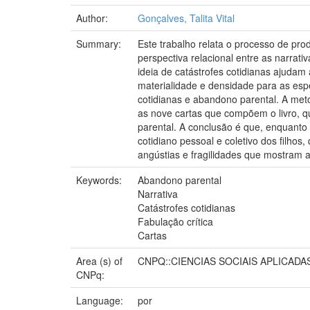
Author:
Gonçalves, Talita Vital
Summary:
Este trabalho relata o processo de pro
perspectiva relacional entre as narrat
ideia de catástrofes cotidianas ajuda
materialidade e densidade para as espec
cotidianas e abandono parental. A metod
as nove cartas que compõem o livro, q
parental. A conclusão é que, enquanto
cotidiano pessoal e coletivo dos filho
angústias e fragilidades que mostram
Keywords:
Abandono parental
Narrativa
Catástrofes cotidianas
Fabulação crítica
Cartas
Area (s) of
CNPQ::CIENCIAS SOCIAIS APLICAD
CNPq:
Language:
por