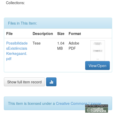
Collections:
Files in This Item:
File
Description
Size
Format
Possibilidade
Tese
1.04
Adobe
sExistênciais
MB
PDF
Kierkegaard.
pdf
View/Open
Show full item record
This item is licensed under a
Creative Commons License