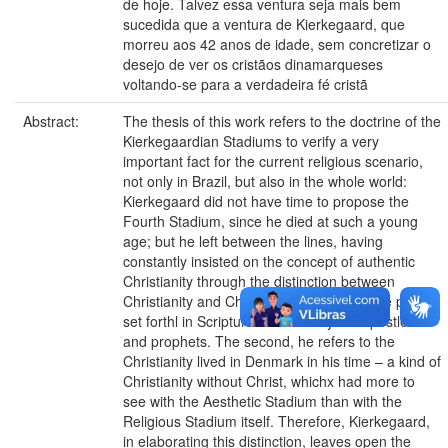
de hoje. Talvez essa ventura seja mais bem
sucedida que a ventura de Kierkegaard, que
morreu aos 42 anos de idade, sem concretizar o
desejo de ver os cristãos dinamarqueses
voltando-se para a verdadeira fé cristã
Abstract:
The thesis of this work refers to the doctrine of the
Kierkegaardian Stadiums to verify a very
important fact for the current religious scenario,
not only in Brazil, but also in the whole world:
Kierkegaard did not have time to propose the
Fourth Stadium, since he died at such a young
age; but he left between the lines, having
constantly insisted on the concept of authentic
Christianity through the distinction between
Christianity and Christianity. The first is the pattern
set forthl in Scripture and lived by the apostles
and prophets. The second, he refers to the
Christianity lived in Denmark in his time – a kind of
Christianity without Christ, whichx had more to
see with the Aesthetic Stadium than with the
Religious Stadium itself. Therefore, Kierkegaard,
in elaborating this distinction, leaves open the