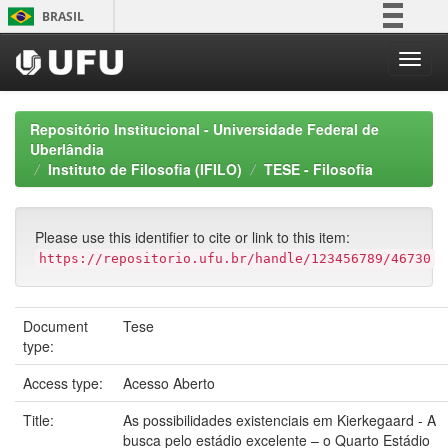
Skip
BRASIL
navigation
Simplifique!
Comunica BR
Participe
Repositório Institucional - Universidade Federal de
Acesso à informação
Uberlândia
Instituto de Filosofia (IFILO)
TESE - Filosofia
Legislação
Canais
Please use this identifier to cite or link to this item:
https://repositorio.ufu.br/handle/123456789/46730
Document
Tese
type:
Access type:
Acesso Aberto
Title:
As possibilidades existenciais em Kierkegaard - A
busca pelo estádio excelente – o Quarto Estádio