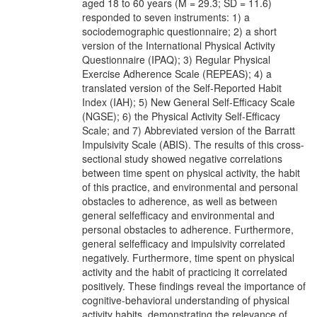
aged 18 to 60 years (M = 29.3; SD = 11.6)
responded to seven instruments: 1) a
sociodemographic questionnaire; 2) a short
version of the International Physical Activity
Questionnaire (IPAQ); 3) Regular Physical
Exercise Adherence Scale (REPEAS); 4) a
translated version of the Self-Reported Habit
Index (IAH); 5) New General Self-Efficacy Scale
(NGSE); 6) the Physical Activity Self-Efficacy
Scale; and 7) Abbreviated version of the Barratt
Impulsivity Scale (ABIS). The results of this cross-
sectional study showed negative correlations
between time spent on physical activity, the habit
of this practice, and environmental and personal
obstacles to adherence, as well as between
general selfefficacy and environmental and
personal obstacles to adherence. Furthermore,
general selfefficacy and impulsivity correlated
negatively. Furthermore, time spent on physical
activity and the habit of practicing it correlated
positively. These findings reveal the importance of
cognitive-behavioral understanding of physical
activity habits, demonstrating the relevance of