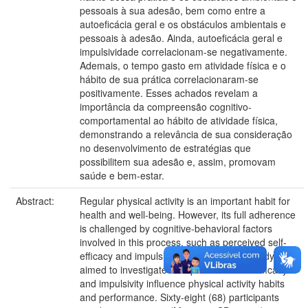
pessoais à sua adesão, bem como entre a
autoeficácia geral e os obstáculos ambientais e
pessoais à adesão. Ainda, autoeficácia geral e
impulsividade correlacionam-se negativamente.
Ademais, o tempo gasto em atividade física e o
hábito de sua prática correlacionaram-se
positivamente. Esses achados revelam a
importância da compreensão cognitivo-
comportamental ao hábito de atividade física,
demonstrando a relevância de sua consideração
no desenvolvimento de estratégias que
possibilitem sua adesão e, assim, promovam
saúde e bem-estar.
Abstract:
Regular physical activity is an important habit for
health and well-being. However, its full adherence
is challenged by cognitive-behavioral factors
involved in this process, such as perceived self-
efficacy and impulsivity. Therefore, this study
aimed to investigate how perceived self-efficacy
and impulsivity influence physical activity habits
and performance. Sixty-eight (68) participants