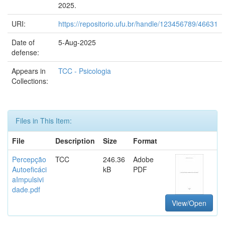
2025.
URI:
https://repositorio.ufu.br/handle/123456789/46631
Date of
5-Aug-2025
defense:
Appears in
TCC - Psicologia
Collections:
Files in This Item:
File
Description
Size
Format
Percepção
TCC
246.36
Adobe
Autoeficáci
kB
PDF
aImpulsivi
dade.pdf
View/Open