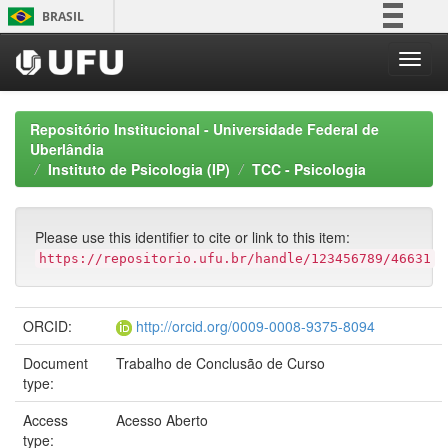
Skip
BRASIL
navigation
Simplifique!
Comunica BR
Participe
Repositório Institucional - Universidade Federal de
Acesso à informação
Uberlândia
Instituto de Psicologia (IP)
TCC - Psicologia
Legislação
Canais
Please use this identifier to cite or link to this item:
https://repositorio.ufu.br/handle/123456789/46631
ORCID:
http://orcid.org/0009-0008-9375-8094
Document
Trabalho de Conclusão de Curso
type:
Access
Acesso Aberto
type: