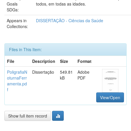
Goals
todos, em todas as idades.
SDGs:
Appears in
DISSERTAÇÃO - Ciências da Saúde
Collections:
Files in This Item:
File
Description
Size
Format
PoligrafiaN
Dissertação
549.81
Adobe
oturnaFerr
kB
PDF
amenta.pd
f
View/Open
Show full item record