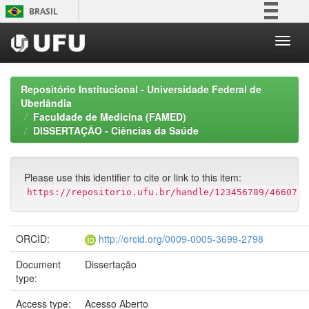
Skip
BRASIL
navigation
Simplifique!
Comunica BR
Participe
Repositório Institucional - Universidade Federal de
Acesso à informação
Uberlândia
Faculdade de Medicina (FAMED)
Legislação
DISSERTAÇÃO - Ciências da Saúde
Canais
Please use this identifier to cite or link to this item:
https://repositorio.ufu.br/handle/123456789/46607
ORCID:
http://orcid.org/0009-0005-3699-2798
Document
Dissertação
type:
Access type:
Acesso Aberto