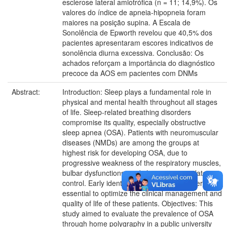
esclerose lateral amiotrófica (n = 11; 14,9%). Os
valores do índice de apneia-hipopneia foram
maiores na posição supina. A Escala de
Sonolência de Epworth revelou que 40,5% dos
pacientes apresentaram escores indicativos de
sonolência diurna excessiva. Conclusão: Os
achados reforçam a importância do diagnóstico
precoce da AOS em pacientes com DNMs
Abstract:
Introduction: Sleep plays a fundamental role in
physical and mental health throughout all stages
of life. Sleep-related breathing disorders
compromise its quality, especially obstructive
sleep apnea (OSA). Patients with neuromuscular
diseases (NMDs) are among the groups at
highest risk for developing OSA, due to
progressive weakness of the respiratory muscles,
bulbar dysfunctions, and changes in ventilatory
control. Early identification of these disorders is
essential to optimize the clinical management and
quality of life of these patients. Objectives: This
study aimed to evaluate the prevalence of OSA
through home polygraphy in a public university