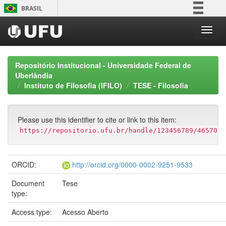
Skip
BRASIL
navigation
Simplifique!
Comunica BR
Participe
Repositório Institucional - Universidade Federal de
Acesso à informação
Uberlândia
Instituto de Filosofia (IFILO)
TESE - Filosofia
Legislação
Canais
Please use this identifier to cite or link to this item:
https://repositorio.ufu.br/handle/123456789/46570
ORCID:
http://orcid.org/0000-0002-9251-9533
Document
Tese
type:
Access type:
Acesso Aberto