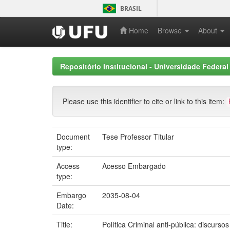
Skip
BRASIL
navigation
Home
Browse
About
Repositório Institucional - Universidade Federal
Please use this identifier to cite or link to this item:
Document
Tese Professor Titular
type:
Access
Acesso Embargado
type:
Embargo
2035-08-04
Date:
Title:
Política Criminal anti-pública: discurs