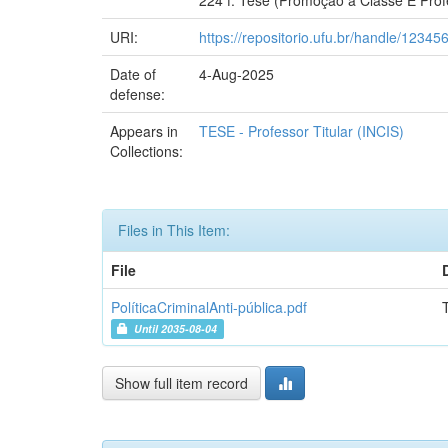
URI:
https://repositorio.ufu.br/handle/1234
Date of
4-Aug-2025
defense:
Appears in
TESE - Professor Titular (INCIS)
Collections:
Files in This Item:
File
PolíticaCriminalAnti-pública.pdf
Until 2035-08-04
Show full item record