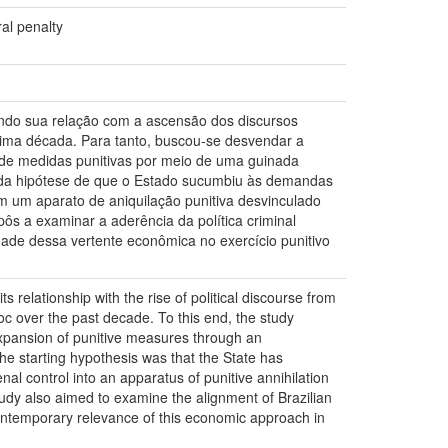
ral penalty
isando sua relação com a ascensão dos discursos
tima década. Para tanto, buscou-se desvendar a
o de medidas punitivas por meio de uma guinada
-se da hipótese de que o Estado sucumbiu às demandas
m um aparato de aniquilação punitiva desvinculado
s a examinar a aderência da política criminal
idade dessa vertente econômica no exercício punitivo
ts relationship with the rise of political discourse from
oc over the past decade. To this end, the study
e expansion of punitive measures through an
 The starting hypothesis was that the State has
 control into an apparatus of punitive annihilation
udy also aimed to examine the alignment of Brazilian
d contemporary relevance of this economic approach in