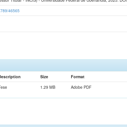
56789/46565
Description
Size
Format
Tese
1.29 MB
Adobe PDF