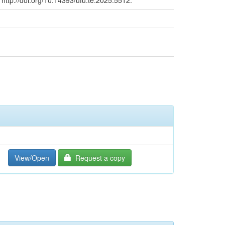
View/Open
Request a copy