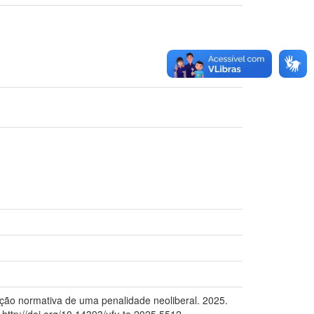
rução normativa de uma penalidade neoliberal. 2025.
http://doi.org/10.14393/ufu.te.2025.5512.