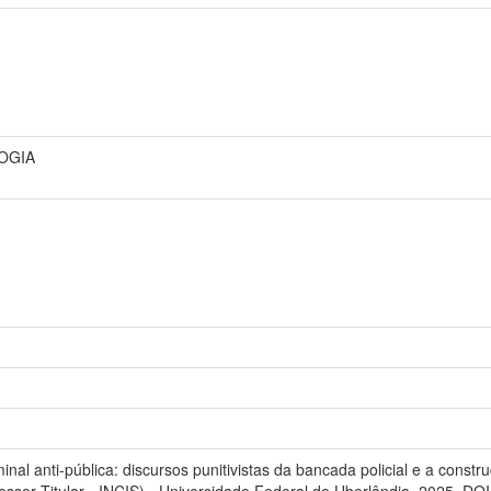
OGIA
nal anti-pública: discursos punitivistas da bancada policial e a const
ssor Titular - INCIS) - Universidade Federal de Uberlândia, 2025. DOI 