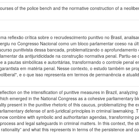
scourses of the police bench and the normative construction of a neolibe
uma reflexão crítica sobre o recrudescimento punitivo no Brasil, anal
 emergiu no Congresso Nacional como um bloco parlamentar coeso na úl
discurso punitivista dessa bancada, problematizando o aprofundament
arlamentar da antijuridicidade na construção normativa penal. Partiu
a pautas simbólicas e autoritárias, transformando o controle penal e
arantista em matéria penal. Nesse contexto, o estudo também se propô
neoliberal", e o que isso representa em termos de permanência e atual
eflection on the intensification of punitive measures in Brazil, analyzing i
 which emerged in the National Congress as a cohesive parliamentary bl
ality present in the punitive rhetoric of this caucus, problematizing th
 parliamentary defense of anti-juridical principles in criminal lawmaking.
 combine with symbolic and authoritarian agendas, transforming penal
ocess and legal safeguards in criminal matters. In this context, the st
ral rationality” and what this represents in terms of the persistence an