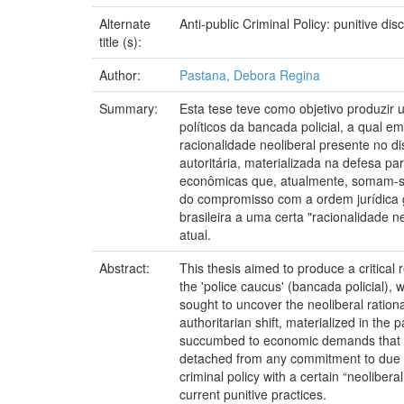
Alternate
Anti-public Criminal Policy: punitive di
title (s):
Author:
Pastana, Debora Regina
Summary:
Esta tese teve como objetivo produzir 
políticos da bancada policial, a qual
racionalidade neoliberal presente no 
autoritária, materializada na defesa p
econômicas que, atualmente, somam-se 
do compromisso com a ordem jurídica g
brasileira a uma certa "racionalidade 
atual.
Abstract:
This thesis aimed to produce a critical r
the 'police caucus' (bancada policial),
sought to uncover the neoliberal ration
authoritarian shift, materialized in the
succumbed to economic demands that now
detached from any commitment to due pr
criminal policy with a certain “neolibe
current punitive practices.