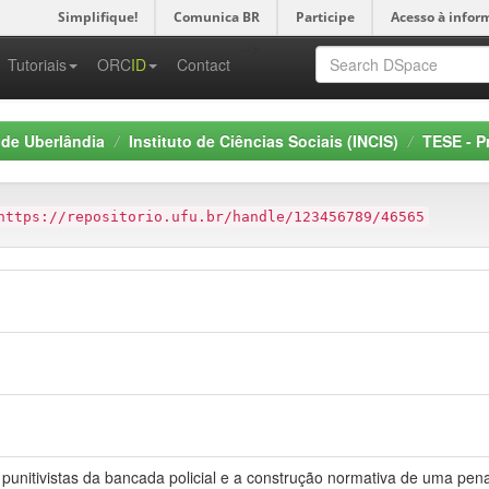
Simplifique!
Comunica BR
Participe
Acesso à infor
-->
Tutoriais
ORC
ID
Contact
 de Uberlândia
Instituto de Ciências Sociais (INCIS)
TESE - Pr
https://repositorio.ufu.br/handle/123456789/46565
os punitivistas da bancada policial e a construção normativa de uma pen