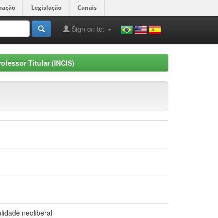
mação
Legislação
Canais
Sign on to:
ofessor Titular (INCIS)
alidade neoliberal