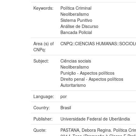
Keywords:
Política Criminal
Neoliberalismo
Sistema Punitivo
Análise de Discurso
Bancada Policial
Area (s) of
CNPQ::CIENCIAS HUMANAS::SOCIOL
CNPq:
Subject:
Ciências sociais
Neoliberalismo
Punição - Aspectos políticos
Direito penal - Aspectos políticos
Autoritarismo
Language:
por
Country:
Brasil
Publisher:
Universidade Federal de Uberlândia
Quote:
PASTANA, Debora Regina. Política Crimi
224 f. Tese (Promoção à Classe E Profe