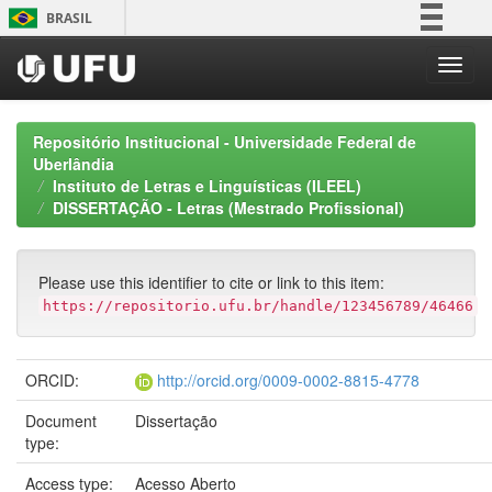
Skip
BRASIL
navigation
Simplifique!
Comunica BR
Participe
Repositório Institucional - Universidade Federal de
Acesso à informação
Uberlândia
Instituto de Letras e Linguísticas (ILEEL)
Legislação
DISSERTAÇÃO - Letras (Mestrado Profissional)
Canais
Please use this identifier to cite or link to this item:
https://repositorio.ufu.br/handle/123456789/46466
ORCID:
http://orcid.org/0009-0002-8815-4778
Document
Dissertação
type:
Access type:
Acesso Aberto