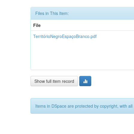
Files in This Item:
File
TerritórioNegroEspaçoBranco.pdf
Show full item record
Items in DSpace are protected by copyright, with all 