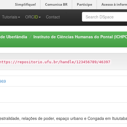
Simplifique!
Comunica BR
Participe
Acesso à infor
-->
Tutoriais
ORC
ID
Contact
 de Uberlândia
Instituto de Ciências Humanas do Pontal (ICHP
https://repositorio.ufu.br/handle/123456789/46397
4969
cestralidade, relações de poder, espaço urbano e Congada em Ituiuta