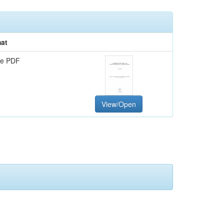
at
e PDF
View/Open