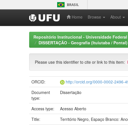
Skip
BRASIL
navigation
Home
Browse
About
Repositório Institucional - Universidade Federal
DISSERTAÇÃO - Geografia (Ituiutaba / Pontal)
Please use this identifier to cite or link to this item:
ORCID:
http://orcid.org/0000-0002-2496-
Document
Dissertação
type:
Access type:
Acesso Aberto
Title:
Território Negro, Espaço Branco: An