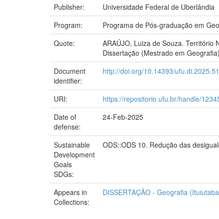
Publisher:
Universidade Federal de Uberlândia
Program:
Programa de Pós-graduação em Geogr
Quote:
ARAÚJO, Luiza de Souza. Território 
Dissertação (Mestrado em Geografia) 
Document
http://doi.org/10.14393/ufu.di.2025.5
identifier:
URI:
https://repositorio.ufu.br/handle/12
Date of
24-Feb-2025
defense:
Sustainable
ODS::ODS 10. Redução das desigualda
Development
Goals
SDGs:
Appears in
DISSERTAÇÃO - Geografia (Ituiutaba 
Collections: