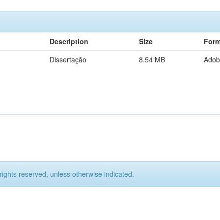
Description
Size
Form
Dissertação
8.54 MB
Adob
rights reserved, unless otherwise indicated.