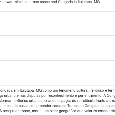
ry, power relations, urban space and Congada in Ituiutaba–MG
ongada em Ituiutaba–MG como um fenômeno cultural, religioso e terri
o urbano e nas disputas por reconhecimento e pertencimento. A Congad
formar territórios urbanos, criando espaços de resistência frente à ex
fica, o estudo busca compreender como os Ternos de Congada se espac
 A pesquisa propõe, assim, um olhar geográfico que valoriza essas prát