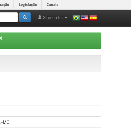
mação
Legislação
Canais
Sign on to:
O)
ba–MG