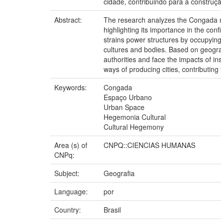
cidade, contribuindo para a construç
Abstract:
The research analyzes the Congada mov
highlighting its importance in the con
strains power structures by occupying
cultures and bodies. Based on geogra
authorities and face the impacts of in
ways of producing cities, contributing
Keywords:
Congada
Espaço Urbano
Urban Space
Hegemonia Cultural
Cultural Hegemony
Area (s) of
CNPQ::CIENCIAS HUMANAS
CNPq:
Subject:
Geografia
Language:
por
Country:
Brasil