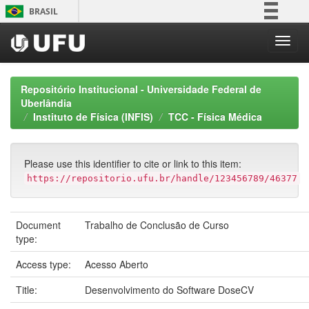
Skip
BRASIL
navigation
Simplifique!
Comunica BR
Participe
Repositório Institucional - Universidade Federal de
Acesso à informação
Uberlândia
Instituto de Física (INFIS)
TCC - Física Médica
Legislação
Canais
Please use this identifier to cite or link to this item:
https://repositorio.ufu.br/handle/123456789/46377
Document
Trabalho de Conclusão de Curso
type:
Access type:
Acesso Aberto
Title:
Desenvolvimento do Software DoseCV