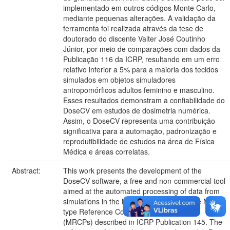
implementado em outros códigos Monte Carlo,
mediante pequenas alterações. A validação da
ferramenta foi realizada através da tese de
doutorado do discente Valter José Coutinho
Júnior, por meio de comparações com dados da
Publicação 116 da ICRP, resultando em um erro
relativo inferior a 5% para a maioria dos tecidos
simulados em objetos simuladores
antropomórficos adultos feminino e masculino.
Esses resultados demonstram a confiabilidade do
DoseCV em estudos de dosimetria numérica.
Assim, o DoseCV representa uma contribuição
significativa para a automação, padronização e
reprodutibilidade de estudos na área de Física
Médica e áreas correlatas.
Abstract:
This work presents the development of the
DoseCV software, a free and non-commercial tool
aimed at the automated processing of data from
simulations in the MCNP code that use the Mesh-
type Reference Computational Phantoms
(MRCPs) described in ICRP Publication 145. The