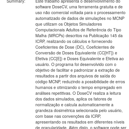
Summary:
Este trabalho apresenta o desenvolvimento do
software DoseCV, uma ferramenta gratuita e de
uso não comercial voltada para o processamento
automatizado de dados de simulações no MCNP
que utilizam os Objetos Simuladores
Computacionais Adultos de Referência do Tipo
Malha (MRCPs) descritos na Publicação 145 da
ICRP, realizando os cálculos e fornecendo
Coeficientes de Dose (DC), Coeficientes de
Conversão de Doses Equivalente (CC[HT]) e
Efetiva (CC[E]) e Doses Equivalente e Efetiva ao
usuário. O programa foi desenvolvido com o
objetivo de facilitar e padronizar a extração de
resultados a partir dos arquivos de saída do
código MCNP, reduzindo a possibilidade de erros
humanos e otimizando o tempo empregado em
análises repetitivas. O DoseCV realiza a leitura
dos dados simulados, aplica os fatores de
normalização e calcula automaticamente a
grandeza dosimétrica selecionada pelo usuário,
com base nas convenções da ICRP,
apresentando os resultados em diferentes níveis
de granularidade. Além disto, o software pode ser