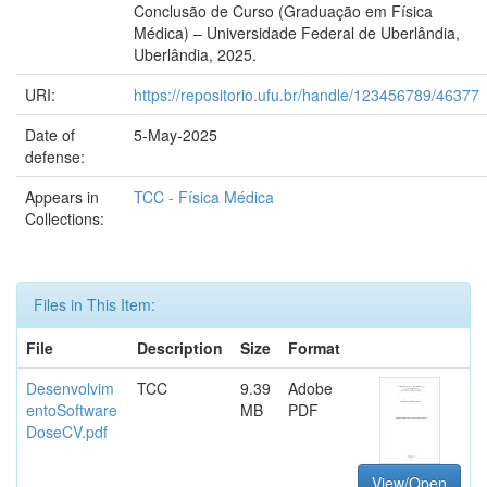
Conclusão de Curso (Graduação em Física
Médica) – Universidade Federal de Uberlândia,
Uberlândia, 2025.
URI:
https://repositorio.ufu.br/handle/123456789/46377
Date of
5-May-2025
defense:
Appears in
TCC - Física Médica
Collections:
Files in This Item:
File
Description
Size
Format
Desenvolvim
TCC
9.39
Adobe
entoSoftware
MB
PDF
DoseCV.pdf
View/Open